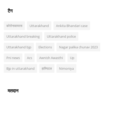
टैग
कोरोनावायरस
Uttarakhand
Ankita Bhandari case
Uttarakhand breaking
Uttarakhand police
Uttarakhand bjp
Elections
Nagar palika chunav 2023
Pni news
Acs
Awnish Awasthi
Up
Bjp in uttarakhand
हास्पिटल
Nimoniya
मतदान