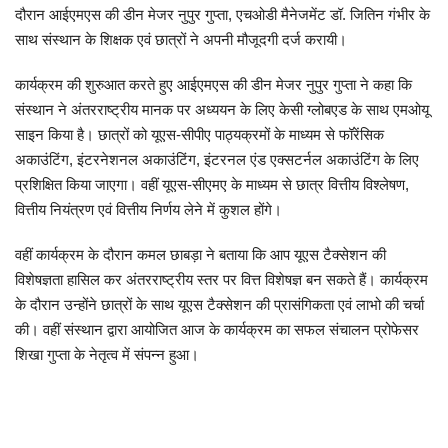
दौरान आईएमएस की डीन मेजर नुपुर गुप्ता, एचओडी मैनेजमेंट डॉ. जितिन गंभीर के
साथ संस्थान के शिक्षक एवं छात्रों ने अपनी मौजूदगी दर्ज करायी।
शिक्षा
कार्यक्रम की शुरुआत करते हुए आईएमएस की डीन मेजर नुपुर गुप्ता ने कहा कि
राष्ट्रीय
संस्थान ने अंतरराष्ट्रीय मानक पर अध्ययन के लिए केसी ग्लोबएड के साथ एमओयू
साइन किया है। छात्रों को यूएस-सीपीए पाठ्यक्रमों के माध्यम से फॉरेंसिक
स्वास्थ्य
अकाउंटिंग, इंटरनेशनल अकाउंटिंग, इंटरनल एंड एक्सटर्नल अकाउंटिंग के लिए
प्रशिक्षित किया जाएगा। वहीं यूएस-सीएमए के माध्यम से छात्र वित्तीय विश्लेषण,
व्यापार
वित्तीय नियंत्रण एवं वित्तीय निर्णय लेने में कुशल होंगे।
रोजगार
वहीं कार्यक्रम के दौरान कमल छाबड़ा ने बताया कि आप यूएस टैक्सेशन की
विशेषज्ञता हासिल कर अंतरराष्ट्रीय स्तर पर वित्त विशेषज्ञ बन सकते हैं। कार्यक्रम
NEWS
के दौरान उन्होंने छात्रों के साथ यूएस टैक्सेशन की प्रासंगिकता एवं लाभो की चर्चा
की। वहीं संस्थान द्वारा आयोजित आज के कार्यक्रम का सफल संचालन प्रोफेसर
वीडियो
शिखा गुप्ता के नेतृत्व में संपन्न हुआ।
टेक वर्ल्ड