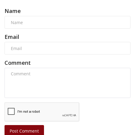
Name
Email
Comment
Post Comment