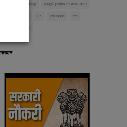
Uttarakhand breaking
Nagar palika chunav 2023
ibe
Acs
Nimoniya
Up
Pni news
cm
अंकिता भंडारी मर्डर केस
मतदान