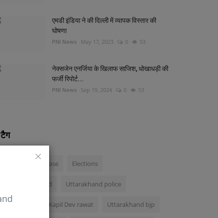
एमडी इंडिया ने की दिल्‍ली में व्‍यापक विस्‍तार की
घोषणा
PNI News
May 17, 2023
0
53
नेक्सजेन एनर्जिया के खिलाफ साजिश, धोखाधड़ी की
फर्जी रिपोर्ट...
PNI News
Sep 19, 2024
0
53
टैग
Ankita Bhandari case
Elections
Bjp in uttarakhand
Uttarakhand police
 and
Uttarakhand
Kapil Dev rawat
Uttarakhand bjp