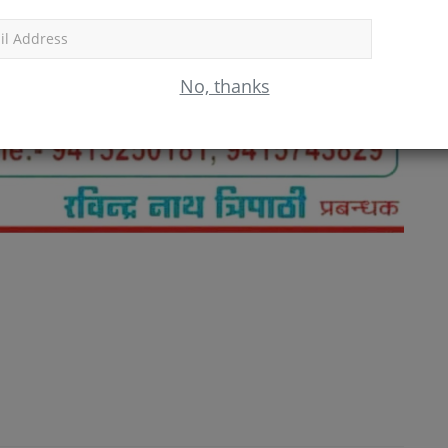
Subscr
No, thanks