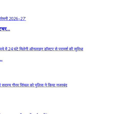
िचर...
..