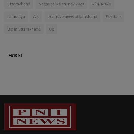
Uttarakhand
Nagar palika chunav 2023
कोरोनावायरस
Nimoniya
Acs
exclusive news uttarakhand
Elections
Bjp in uttarakhand
Up
मतदान