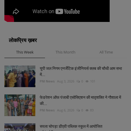
लोकप्रिय ख़बर
This Week
This Month
All Time
यूपी जल निगम एनर्जेटिक इंजीनियर्स क्लब की चौथी आम सभा
में...
PNI News
Aug 3, 2026
0
101
फेडरेशन ऑफ पंजाबी एसोसिएशन की मातृशक्ति ने गौशाला में
की...
PNI News
Aug 6, 2026
0
83
सरला चोपड़ा डीएवी पब्लिक स्कूल में आयोजित