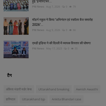
हुई 'इन्वेस्टिचर...
PNI News
Aug 7, 2026
0
79
मॉडर्न स्कूल ने किया 'अभिनंदन एवं स्कॉलर बैज समारोह
2026'...
PNI News
Aug 9, 2026
0
66
एमडी इंडिया ने की दिल्‍ली में व्‍यापक विस्‍तार की घोषणा
PNI News
May 17, 2023
0
55
टैग
अंकिता भंडारी मर्डर केस
Uttarakhand breaking
Awnish Awasthi
हास्पिटल
Uttarakhand bjp
Ankita Bhandari case