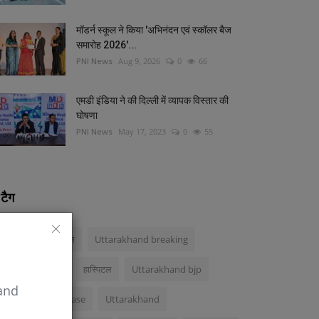
मॉडर्न स्कूल ने किया 'अभिनंदन एवं स्कॉलर बैज
समारोह 2026'...
PNI News
Aug 9, 2026
0
66
एमडी इंडिया ने की दिल्‍ली में व्‍यापक विस्‍तार की
घोषणा
PNI News
May 17, 2023
0
55
टैग
अंकिता भंडारी मर्डर केस
Uttarakhand breaking
Awnish Awasthi
हास्पिटल
Uttarakhand bjp
 and
Ankita Bhandari case
Uttarakhand