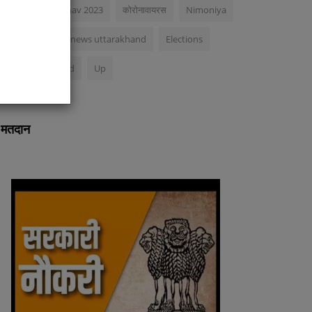
Nagar palika chunav 2023
कोरोनावायरस
Nimoniya
ibe
Acs
exclusive news uttarakhand
Elections
Bjp in uttarakhand
Up
मतदान