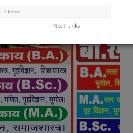
Subscr
No, thanks