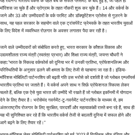
लेख
यह रवानगी भारतीय वर्कर्स के पहले बैच के सफल प्लेसमेंट के बाद हुई है, जो पहले ही
मॉरिशस जा चुके हैं और प्रोग्राम के तहत नौकरी शुरू कर चुके हैं। 14 और वर्कर्स के
जाने और 33 और उम्मीदवारों के वर्क परमिट और डॉक्यूमेंटेशन प्रोसेस से गुज़रने के
खेल जगत
साथ, यह पहल सरकार के सहयोग वाले एक ट्रांसपेरेंट फ्रेमवर्क के तहत भारतीय युवाओं
के लिए विदेश में व्यवस्थित रोज़गार के अवसर लगातार पैदा कर रही है।
शिक्षा
स्वास्थ्य
जाने वाले उम्मीदवारों को संबोधित करते हुए, भारत सरकार के कौशल विकास और
उद्यमशीलता राज्य मंत्री (स्वतंत्र प्रभार) और शिक्षा राज्य मंत्री, जयन्त चौधरी ने
राष्ट्रीय
कहा
:
"
भारत के स्किल्ड वर्कफोर्स को दुनिया भर में उनकी प्रतिभा, प्रोफेशनलिज्म और
परिस्थितियों के अनुसार ढलने की क्षमता के लिए तेजी से पहचाना जा रहा है। इंडिया-
व्यापार
मॉरिशस मोबिलिटी पार्टनरशिप की बढ़ती गति उस भरोसे को दर्शाती है जो ग्लोबल एम्प्लॉयर्स
भारतीय प्रतिभा पर जताते हैं। ये वर्कर्स अपने साथ न सिर्फ़ प्रोफेशनल स्किल्स लेकर
चलते हैं, बल्कि एक ऐसे युवा भारत की उम्मीदें भी रखते हैं जो ग्लोबल इकॉनमी में योगदान
रोजगार
देने के लिए तैयार है। भरोसेमंद गवर्नमेंट-टू-गवर्नमेंट पार्टनरशिप के माध्यम से, हम
अंतरराष्ट्रीय रोजगार के लिए सुरक्षित, पारदर्शी और महत्वाकांक्षी रास्ते बना रहे हैं, साथ ही
NEWS
यह भी सुनिश्चित कर रहे हैं कि भारतीय वर्कर्स तेजी से बदलती दुनिया में सफल होने और
आगे बढ़ने के लिए तैयार रहें।"
वीडियो
भारत-मॉरिशस लेबर मोबिलिटी पार्टनरशिप को मई 2023 में रिपब्लिक ऑफ़ इंडिया और