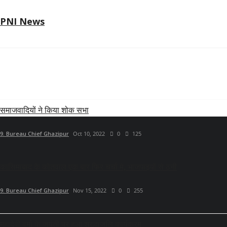
PNI News
RELATED POSTS
समाजवादियों ने किया शोक सभा
9. Bureau Chief Ghazipur
Oct 10, 2022
0
125
कासिमाबाद के कोतवाल एक बार फिर चर्चा मे, भाजपाइयों से ठनी
9. Bureau Chief Ghazipur
Nov 15, 2022
0
255
महादेवी वर्मा के जयंती पर हुआ श्रद्धांजलि कार्यक्रम