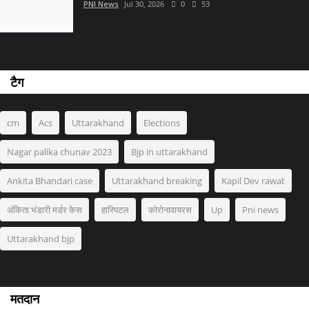
PNI News
Jul 30, 2026
0
53
टैग
cm
Acs
Uttarakhand
Elections
Nagar palika chunav 2023
Bjp in uttarakhand
Ankita Bhandari case
Uttarakhand breaking
Kapil Dev rawat
अंकिता भंडारी मर्डर केस
हास्पिटल
कोरोनावायरस
Up
Pni news
Uttarakhand bjp
मतदान