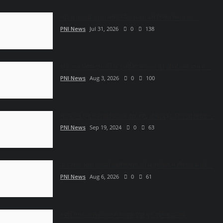
नोएडा पंजाबी एकता समिति के अध्यक्ष बने विनीत मेहता एवं...
PNI News
Jul 31, 2026
0
138
यूपी जल निगम एनर्जेटिक इंजीनियर्स क्लब की चौथी आम सभा में...
PNI News
Aug 3, 2026
0
100
नेक्सजेन एनर्जिया के खिलाफ साजिश, धोखाधड़ी की फर्जी रिपोर्ट...
PNI News
Sep 19, 2024
0
63
फेडरेशन ऑफ पंजाबी एसोसिएशन की मातृशक्ति ने गौशाला में की...
PNI News
Aug 6, 2026
0
61
महर्षि नगर उत्सव भवन मे मनाया गया गुरु पूर्णिमा उत्सव