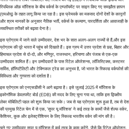
टेक वर्ल्ड
रिपब्लिक ऑफ़ मॉरिशस के बीच वर्कर्स के एम्प्लॉयमेंट पर साइन किए गए समझौता ज्ञापन
(एमओयू) के तहत लागू किया जा रहा है। इस फ्रेमवर्क का मकसद दोनों देशों के कानूनों
लाइफस्टाइल
और श्रम मानकों के अनुसार नैतिक भर्ती, वर्कर्स के कल्याण, पारदर्शिता और आवाजाही के
व्यवस्थित तरीकों को बढ़ावा देना है।
Our Team
इस प्रोग्राम में जाने वाले उम्मीदवार, देश भर के सात अलग-अलग राज्यों से हैं,और इस
प्रोग्राम की पूरे भारत में पहुंच को दिखाते हैं। इस ग्रुप में उत्तर प्रदेश से छह, बिहार और
Contact us :
हिमाचल प्रदेश से दो-दो, और मणिपुर, राजस्थान, हरियाणा और पंजाब से एक-एक
उम्मीदवार शामिल हैं। इन उम्मीदवारों के पास रिटेल ऑपरेशन्स, लॉजिस्टिक्स, कस्टमर
About us
सर्विस, हॉस्पिटैलिटी और टेक्निकल ट्रेड का अनुभव है, जो भारत के स्किल्ड वर्कफोर्स की
विविधता और गुणवत्ता को दर्शाता है।
Advertise with us
इस प्रोग्राम को एनएसडीसी ने आगे बढ़ाया है। इसे जुलाई 2025 में मॉरिशस के
E-Paper
इकोनॉमिक डेवलपमेंट बोर्ड (EDB) की मदद के लिए चुना गया था, ताकि इस द्विपक्षीय
लेबर मोबिलिटी पहल को शुरू किया जा सके। जब से यह प्रोग्राम शुरू हुआ है, तब से देश
की प्रमुख रिटेल चेन में से एक, 'सुपर यू मॉरिशस' ने कई तरह के कामों जैसे शेल्फ वर्कर,
कैशियर, कुक और इलेक्ट्रीशियन के लिए स्किल्ड भारतीय वर्कर की मांग की है।
चुने गए उम्मीदवार सुपर यू मॉरिशस में कई तरह के काम करेंगे, जैसे कि रिटेल ऑपरेशन,