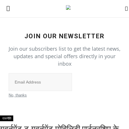
Home
JOIN OUR NEWSLETTER
Join our subscribers list to get the latest news,
राज्य-शहर
updates and special offers directly in your
inbox
All
उत्तर प्रदेश
Subscribe
गुजरात
No, thanks
दिल्ली
राजनीति
राजस्थान
गवर्नमेंट-टू-गवर्नमेंट मोबिलिटी पार्टनरशिप के