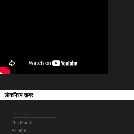
लोकप्रिय ख़बर
This Week
This Month
All Time