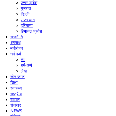
उत्तर प्रदेश
गुजरात
दिल्ली
राजस्थान
हरियाणा
हिमाचल प्रदेश
राजनीति
अपराध
मनोरंजन
धर्म कर्म
All
धर्म-कर्म
लेख
खेल जगत
शिक्षा
स्वास्थ्य
राष्ट्रीय
व्यापार
रोजगार
NEWS