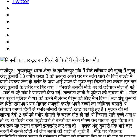
Twitter
गाजीपुर। दुल्लहपुर थाना क्षेत्र के दामोदरपुर गांव में बीते शनिवार को सुबह में सुबह
अंशु कुमारी 13 वर्षीय कक्षा 8 की छात्रा अपने घर पर बर्तन धोने के लिए बाल्टी में
पानी भरकर जैसे ही बर्तन के पास आई ऊपर से गुजर रहा बिजली का केवल टूट कर
अंशु कुमारी के शरीर पर गिर गया । जिससे उसकी मौके पर ही दर्दनाक मौत हो गई
।मौत से पूरे गांव में सनसनी फैल गई।तत्काल लोगों ने पुलिस को सूचना दी । मौके
पर पहुंची पुलिस ने शव को कब्जे में लेकर पीएम को लिए भेज दिया। मृत अंशु कुमारी
के पिता रामअवध राम मेहनत मजदूरी करके अपने बच्चों का जीविका चलाते थे
लेकिन काफी दिनों से गंभीर बीमारी के चलते खाट पर पड़े हुए है। मृतक की मां
शारदा देवी 2 वर्ष पूर्व गभीर बीमारी के चलते मौत हो गई थी जिससे सारे बच्चे अनाथ
हो गए थे किसी तरह पट्टीदारों ने बच्चों का भरण पोषण कर पालना सुरु किया था
तब तक यह घटना सबको झकझोर कर रख दी । मृतक अंशु कुमारी एक भाई चार
बहनों में सबसे छोटी थी तीन बहनों की शादी हो चुकी है। मौके पर विधायक
प्रतिनिधि संजय कुमार ने पहुंचकर परिवार को सत्वाना दिए साथ ही गांव के प्रधान