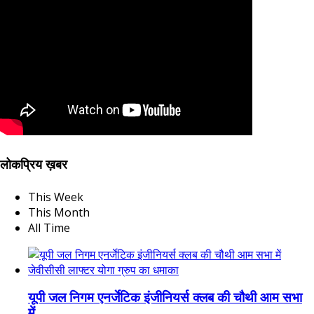
लोकप्रिय ख़बर
This Week
This Month
All Time
यूपी जल निगम एनर्जेटिक इंजीनियर्स क्लब की चौथी आम सभा
में...