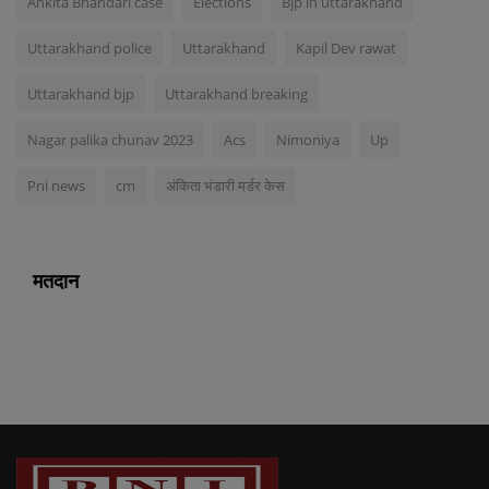
Ankita Bhandari case
Elections
Bjp in uttarakhand
Uttarakhand police
Uttarakhand
Kapil Dev rawat
Uttarakhand bjp
Uttarakhand breaking
Nagar palika chunav 2023
Acs
Nimoniya
Up
Pni news
cm
अंकिता भंडारी मर्डर केस
मतदान