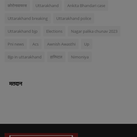
कोरोनावायरस
Uttarakhand
Ankita Bhandari case
Uttarakhand breaking
Uttarakhand police
Uttarakhand bjp
Elections
Nagar palika chunav 2023
Pni news
Acs
Awnish Awasthi
Up
Bjp in uttarakhand
हास्पिटल
Nimoniya
मतदान