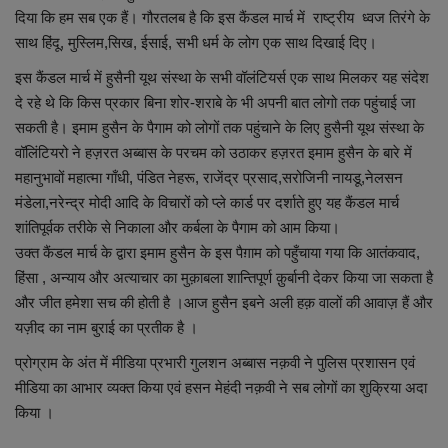
लाइफस्टाइल
दिया कि हम सब एक हैं। गौरतलब है कि इस कैंडल मार्च में राष्ट्रीय ध्वज तिरंगे के
साथ हिंदू, मुस्लिम,सिख, ईसाई, सभी धर्म के लोग एक साथ दिखाई दिए।
Our Team
इस कैंडल मार्च में हुसैनी यूथ संस्था के सभी वॉलंटियर्स एक साथ मिलकर यह संदेश
दे रहे थे कि किस प्रकार बिना शोर-शराबे के भी अपनी बात लोगो तक पहुंचाई जा
Contact us :
सकती है। इमाम हुसैन के पैगाम को लोगों तक पहुंचाने के लिए हुसैनी यूथ संस्था के
वॉलिंटियरो ने हज़रत अब्बास के परचम को उठाकर हज़रत इमाम हुसैन के बारे में
About us
महानुभावों महात्मा गाँधी, पंडित नेहरू, राजेंद्र प्रसाद,सरोजिनी नायडू,नेलसन
मंडेला,नरेन्द्र मोदी आदि के विचारों को प्ले कार्ड पर दर्शाते हुए यह कैंडल मार्च
Advertise with us
शांतिपूर्वक तरीके से निकाला और कर्बला के पैगाम को आम किया।
उक्त कैंडल मार्च के द्वारा इमाम हुसैन के इस पैग़ाम को पहुँचाया गया कि आतंकवाद,
E-Paper
हिंसा , अन्याय और अत्याचार का मुक़ाबला शान्तिपूर्ण क़ुर्बानी देकर किया जा सकता है
और जीत हमेशा सच की होती है ।आज हुसैन इबने अली हक़ वालों की आवाज़ हैं और
यज़ीद का नाम बुराई का प्रतीक है ।
प्रोग्राम के अंत में मीडिया प्रभारी गुलशन अब्बास नक़वी ने पुलिस प्रशासन एवं
मीडिया का आभार व्यक्त किया एवं हसन मेहंदी नक़वी ने सब लोगों का शुक्रिया अदा
किया ।