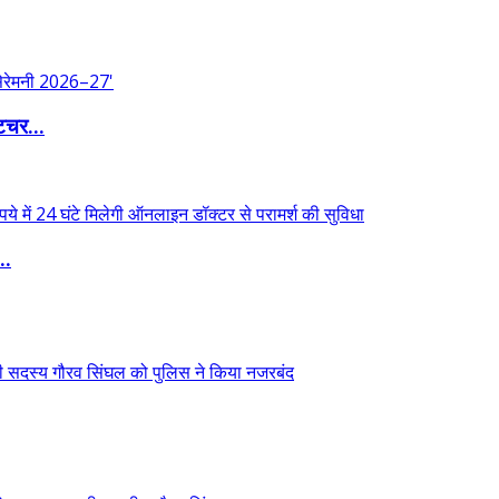
िचर...
..