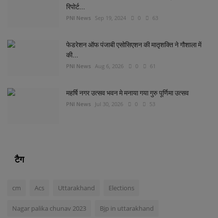
रिपोर्ट...
PNI News
Sep 19, 2024
0
63
फेडरेशन ऑफ पंजाबी एसोसिएशन की मातृशक्ति ने गौशाला में
की...
PNI News
Aug 6, 2026
0
61
महर्षि नगर उत्सव भवन मे मनाया गया गुरु पूर्णिमा उत्सव
PNI News
Jul 30, 2026
0
53
टैग
cm
Acs
Uttarakhand
Elections
Nagar palika chunav 2023
Bjp in uttarakhand