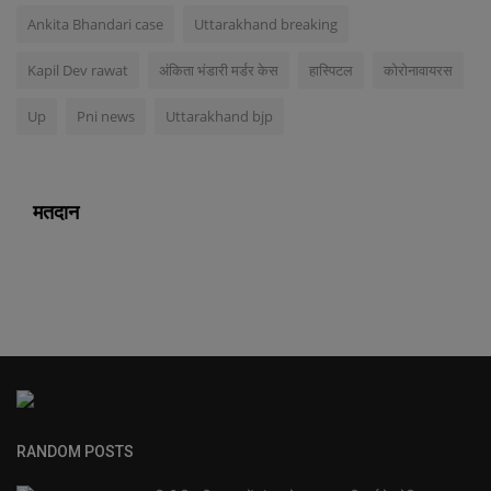
Ankita Bhandari case
Uttarakhand breaking
Kapil Dev rawat
अंकिता भंडारी मर्डर केस
हास्पिटल
कोरोनावायरस
Up
Pni news
Uttarakhand bjp
मतदान
RANDOM POSTS