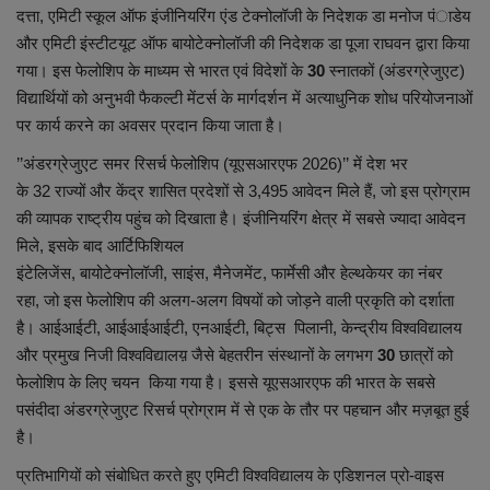
दत्ता,
एमिटी स्कूल ऑफ इंजीनियरिंग एंड टेक्नोलॉजी के निदेशक डा मनोज पंाडेय
और एमिटी इंस्टीटयूट ऑफ बायोटेक्नोलॉजी की निदेशक डा पूजा राघवन द्वारा किया
शिक्षा
गया। इस फेलोशिप के माध्यम से भारत एवं विदेशों के
30
स्नातकों (अंडरग्रेजुएट)
विद्यार्थियों को अनुभवी फैकल्टी मेंटर्स के मार्गदर्शन में अत्याधुनिक शोध परियोजनाओं
स्वास्थ्य
पर कार्य करने का अवसर प्रदान किया जाता है।
राष्ट्रीय
’’अंडरग्रेजुएट समर रिसर्च फेलोशिप (यूएसआरएफ
2026)’’
में देश भर
के
32
राज्यों और केंद्र शासित प्रदेशों से
3,495
आवेदन मिले हैं,
जो इस प्रोग्राम
व्यापार
की व्यापक राष्ट्रीय पहुंच को दिखाता है। इंजीनियरिंग क्षेत्र में सबसे ज्यादा आवेदन
मिले,
इसके बाद आर्टिफिशियल
रोजगार
इंटेलिजेंस,
बायोटेक्नोलॉजी,
साइंस,
मैनेजमेंट,
फार्मेसी और हेल्थकेयर का नंबर
रहा,
जो इस फेलोशिप की अलग-अलग विषयों को जोड़ने वाली प्रकृति को दर्शाता
NEWS
है। आईआईटी,
आईआईआईटी,
एनआईटी,
बिट्स
पिलानी
,
केन्द्रीय विश्वविद्यालय
और प्रमुख निजी विश्वविद्यालय़ जैसे बेहतरीन संस्थानों के लगभग
30
छात्रों को
वीडियो
फेलोशिप के लिए चयन
किया गया है। इससे यूएसआरएफ की भारत के सबसे
पसंदीदा अंडरग्रेजुएट रिसर्च प्रोग्राम में से एक के तौर पर पहचान और मज़बूत हुई
है।
टेक वर्ल्ड
प्रतिभागियों को संबोधित करते हुए एमिटी विश्वविद्यालय के एडिशनल प्रो-वाइस