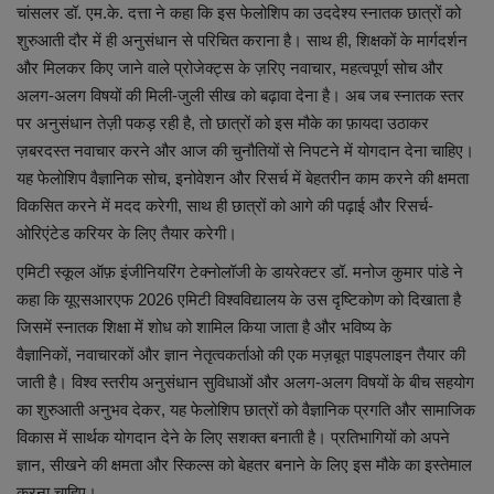
लाइफस्टाइल
चांसलर डॉ. एम.के. दत्ता ने कहा कि इस फेलोशिप का उददेश्य स्नातक छात्रों को
शुरुआती दौर में ही अनुसंधान से परिचित कराना है। साथ ही,
शिक्षकों के मार्गदर्शन
Our Team
और मिलकर किए जाने वाले प्रोजेक्ट्स के ज़रिए नवाचार,
महत्वपूर्ण सोच और
अलग-अलग विषयों की मिली-जुली सीख को बढ़ावा देना है। अब जब स्नातक स्तर
Contact us :
पर अनुसंधान तेज़ी पकड़ रही है,
तो छात्रों को इस मौके का फ़ायदा उठाकर
ज़बरदस्त नवाचार करने और आज की चुनौतियों से निपटने में योगदान देना चाहिए।
About us
यह फेलोशिप वैज्ञानिक सोच,
इनोवेशन और रिसर्च में बेहतरीन काम करने की क्षमता
विकसित करने में मदद करेगी,
साथ ही छात्रों को आगे की पढ़ाई और रिसर्च-
Advertise with us
ओरिएंटेड करियर के लिए तैयार करेगी।
एमिटी स्कूल ऑफ़ इंजीनियरिंग टेक्नोलॉजी के डायरेक्टर डॉ. मनोज कुमार पांडे ने
E-Paper
कहा कि यूएसआरएफ
2026
एमिटी विश्वविद्यालय के उस दृष्टिकोण को दिखाता है
जिसमें स्नातक शिक्षा में शोध को शामिल किया जाता है और भविष्य के
वैज्ञानिकों,
नवाचारकों और ज्ञान नेतृत्वकर्ताओ की एक मज़बूत पाइपलाइन तैयार की
जाती है। विश्व स्तरीय अनुसंधान सुविधाओं और अलग-अलग विषयों के बीच सहयोग
का शुरुआती अनुभव देकर,
यह फेलोशिप छात्रों को वैज्ञानिक प्रगति और सामाजिक
विकास में सार्थक योगदान देने के लिए सशक्त बनाती है। प्रतिभागियों को अपने
ज्ञान,
सीखने की क्षमता और स्किल्स को बेहतर बनाने के लिए इस मौके का इस्तेमाल
करना चाहिए।