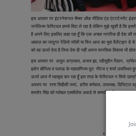
इस अवसर पर इंटरनेशनल चैम्बर ऑफ़ मीडिया एंड एंटरटेनमेंट इंडस
जर्नलिज्म फेस्टिवल हमसे विदा ले रहा है लेकिन मुझे खुशी है कि इस
है अपने लिए इसलिए कहा रहा हूँ कि एक अच्छा नागरिक ही देश की त
आवाज़ का जादूगर रेडियो जॉकी या फिर आज का युवा वैलेंटाइन डे से जुड़
को वह ऊर्जा देता है जिस देश ही नहीं अपना मानसिक विकास भी होता 
इस अवसर पर अतुल अग्रवाल, अजय झा, रहीसुद्दीन रिहान, प्रोफेस
इवोन बोनिला व पलाऊ के महावाणिज्य दूत नीरज ए शर्मा उपास्थित हु
ऊर्जा आज में महसूस कर रहा हूँ इस तरह के फेस्टिवल न सिर्फ छात्रो
अवसर पर राणा सिद्दीकी जमां, हरीश बर्णवाल, उपाध्यक्ष, डिजिटल ब
शमशेर सिंह को ग्लोबल एक्सीलेंस अवार्ड से सम्मानित किया गया
Joi
PREVIOUS ARTIC