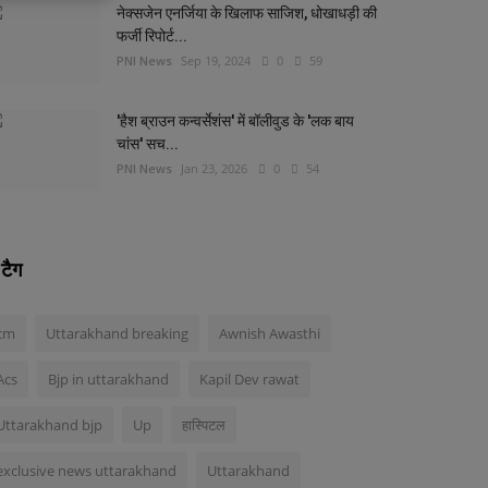
नेक्सजेन एनर्जिया के खिलाफ साजिश, धोखाधड़ी की
फर्जी रिपोर्ट...
PNI News
Sep 19, 2024
0
59
'हैश ब्राउन कन्वर्सेशंस' में बॉलीवुड के 'लक बाय
चांस' सच...
PNI News
Jan 23, 2026
0
54
टैग
cm
Uttarakhand breaking
Awnish Awasthi
Acs
Bjp in uttarakhand
Kapil Dev rawat
Uttarakhand bjp
Up
हास्पिटल
exclusive news uttarakhand
Uttarakhand