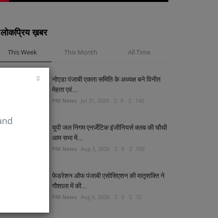
लोकप्रिय ख़बर
This Week
This Month
All Time
नोएडा पंजाबी एकता समिति के अध्यक्ष बने विनीत
मेहता एवं...
PNI News
Jul 31, 2026
0
140
 and
यूपी जल निगम एनर्जेटिक इंजीनियर्स क्लब की चौथी
आम सभा में...
PNI News
Aug 3, 2026
0
100
ibe
फेडरेशन ऑफ पंजाबी एसोसिएशन की मातृशक्ति ने
गौशाला में की...
PNI News
Aug 6, 2026
0
72