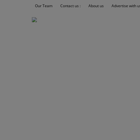
Our Team
Contact us :
About us
Advertise with u