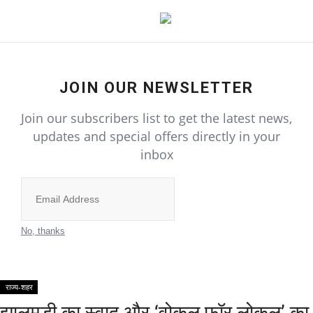
Home
JOIN OUR NEWSLETTER
Join our subscribers list to get the latest news,
राज्य-शहर
updates and special offers directly in your
inbox
All
उत्तर प्रदेश
Subscribe
गुजरात
No, thanks
दिल्ली
राज्य-शहर
राजस्थान
झालमुड़ी का स्वाद और ‘वोकल फॉर लोकल’ का