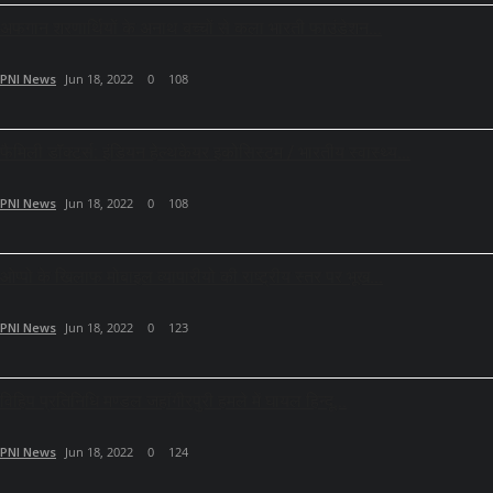
अफगान शरणार्थियों के अनाथ बच्चों से कला भारती फाउंडेशन...
PNI News
Jun 18, 2022
0
108
फैमिली डॉक्टर्स: इंडियन हेल्थकेयर इकोसिस्टम / भारतीय स्वास्थ्य...
PNI News
Jun 18, 2022
0
108
ओप्पो के खिलाफ मोबाइल व्यापारीयो की राष्ट्रीय स्तर पर भूख...
PNI News
Jun 18, 2022
0
123
विहिप प्रतिनिधि मण्डल जहांगीरपुरी हमले में घायल हिन्दू...
PNI News
Jun 18, 2022
0
124