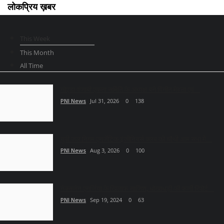
लोकप्रिय ख़बर
This Week
This Month
All Time
नोएडा पंजाबी एकता समिति के अध्यक्ष बने विनीत मेहता एवं...
PNI News
Jul 31, 2026
0
138
यूपी जल निगम एनर्जेटिक इंजीनियर्स क्लब की चौथी आम सभा में...
PNI News
Aug 3, 2026
0
100
नेक्सजेन एनर्जिया के खिलाफ साजिश, धोखाधड़ी की फर्जी रिपोर्ट...
PNI News
Sep 19, 2024
0
63