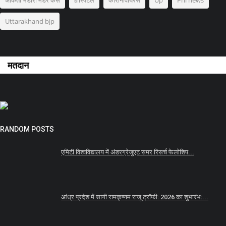
अंकिता भंडारी मर्डर केस
हास्पिटल
कोरोनावायरस
Up
Pni news
Uttarakhand bjp
मतदान
RANDOM POSTS
एमिटी विश्वविद्यालय में अंडरग्रेजुएट समर रिसर्च फेलोशिप...
आंध्र प्रदेश में सागी रामकृष्णम राजू ट्रॉफी: 2026 का शुभारंभ:...