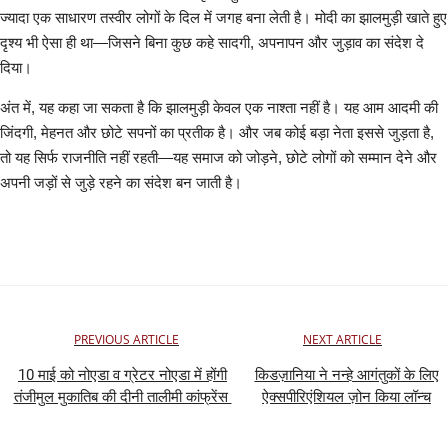
टेक वर्ल्ड
ज्यादा एक साधारण तस्वीर लोगों के दिल में जगह बना लेती है। मोदी का झालमुड़ी खाते हुए
दृश्य भी ऐसा ही था—जिसने बिना कुछ कहे सादगी, अपनापन और जुड़ाव का संदेश दे
लाइफस्टाइल
दिया।
अंत में, यह कहा जा सकता है कि झालमुड़ी केवल एक नाश्ता नहीं है। यह आम आदमी की
Our Team
जिंदगी, मेहनत और छोटे सपनों का प्रतीक है। और जब कोई बड़ा नेता इससे जुड़ता है,
तो यह सिर्फ राजनीति नहीं रहती—यह समाज को जोड़ने, छोटे लोगों को सम्मान देने और
Contact us :
अपनी जड़ों से जुड़े रहने का संदेश बन जाती है।
About us
Advertise with us
E-Paper
PREVIOUS ARTICLE
NEXT ARTICLE
10 माई को नोएडा व ग्रेटर नोएडा में होंगी
किडज़ानिया ने नन्हे आगंतुकों के लिए
तंजीमुल मुकातिब की दीनी तालीमी कांफ्रेंस
ऐक्सपीरिएंशियल ज़ोन किया लॉन्च