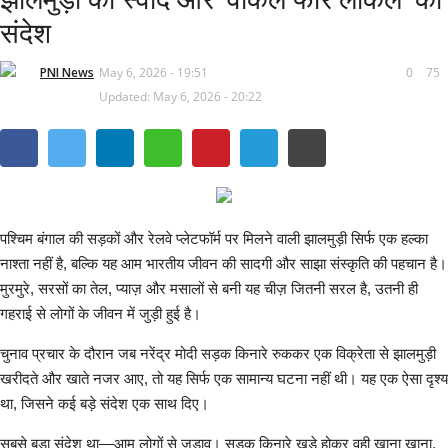
संदेश
हरियाणा
PNI News
May 6, 2026 - 19:51
0
75
हिमाचल प्रदेश
Updated: May 6, 2026 - 20:22
राजनीति
अपराध
मनोरंजन
पश्चिम बंगाल की सड़कों और रेलवे प्लेटफॉर्म पर मिलने वाली झालमुड़ी सिर्फ एक हल्का
नाश्ता नहीं है, बल्कि यह आम भारतीय जीवन की सादगी और साझा संस्कृति की पहचान है।
मुरमुरे, सरसों का तेल, प्याज़ और मसालों से बनी यह चीज़ जितनी सरल है, उतनी ही
धर्म कर्म
गहराई से लोगों के जीवन में जुड़ी हुई है।
All
चुनाव प्रचार के दौरान जब नरेंद्र मोदी सड़क किनारे रुककर एक विक्रेता से झालमुड़ी
खरीदते और खाते नजर आए, तो यह सिर्फ एक सामान्य घटना नहीं थी। यह एक ऐसा दृश्य
धर्म-कर्म
था, जिसने कई बड़े संदेश एक साथ दिए।
सबसे बड़ा संदेश था—आम लोगों से जुड़ाव। सड़क किनारे खड़े होकर वही खाना खाना,