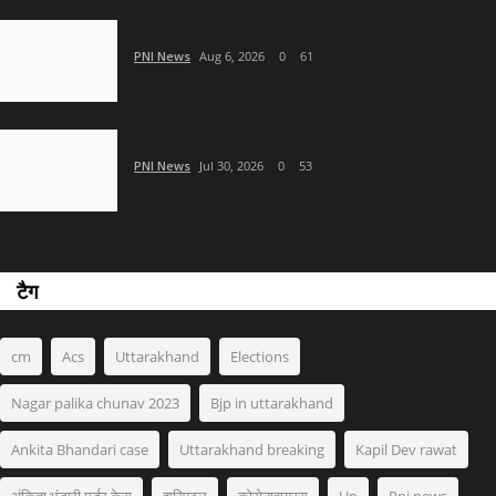
फेडरेशन ऑफ पंजाबी एसोसिएशन की मातृशक्ति ने गौशाला में की...
PNI News
Aug 6, 2026
0
61
महर्षि नगर उत्सव भवन मे मनाया गया गुरु पूर्णिमा उत्सव
PNI News
Jul 30, 2026
0
53
टैग
cm
Acs
Uttarakhand
Elections
Nagar palika chunav 2023
Bjp in uttarakhand
Ankita Bhandari case
Uttarakhand breaking
Kapil Dev rawat