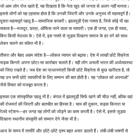
लेख
जो आम लोग रोज खाते हैं, यह दिखाता है कि नेता खुद को जनता से अलग नहीं मानता।
इससे लोगों को यह एहसास होता है कि उनकी जिंदगी और उनके अनुभव भी महत्वपूर्ण हैं।
खेल जगत
दूसरा महत्वपूर्ण पहलू है—सामाजिक बराबरी। झालमुड़ी ऐसा नाश्ता है, जिसे कोई भी खा
सकता है—मजदूर, छात्र, ऑफिस जाने वाला या व्यापारी। एक ही जगह, एक ही स्वाद,
शिक्षा
बिना किसी भेदभाव के। ऐसे में, इस नाश्ते से जुड़ाव दिखाना समाज के हर वर्ग को साथ
लेकर चलने का संकेत भी है।
स्वास्थ्य
तीसरा और बेहद अहम संदेश है—लोकल व्यापार को बढ़ावा। देश में लाखों छोटे विक्रेता
राष्ट्रीय
सड़क किनारे अपना छोटा-सा कारोबार चलाते हैं। यही लोग असली भारत की अर्थव्यवस्था
को जिंदा रखते हैं। जब देश का प्रधानमंत्री किसी छोटे विक्रेता से कुछ खरीदता है, तो
व्यापार
यह उन सभी छोटे व्यापारियों के लिए सम्मान की बात होती है। यह “लोकल को अपनाओ”
जैसे विचार को मजबूत करता है।
रोजगार
इसका एक सांस्कृतिक पहलू भी है। बंगाल में झालमुड़ी सिर्फ खाने की चीज़ नहीं, बल्कि वहां
की रोजमर्रा की जिंदगी और बातचीत का हिस्सा है। चाय की दुकान, सड़क किनारा या
NEWS
रेलवे स्टेशन—हर जगह यह लोगों को जोड़ने का काम करती है। ऐसे में, इससे जुड़ाव
दिखाना स्थानीय संस्कृति को सम्मान देने जैसा भी है।
वीडियो
आज के समय में तस्वीरें और छोटे-छोटे दृश्य बहुत असर डालते हैं। लंबी-लंबी भाषणों से