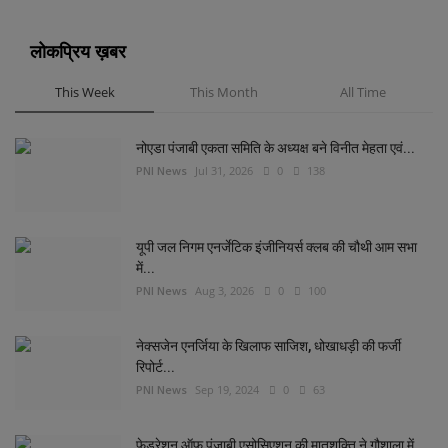
लोकप्रिय ख़बर
This Week
This Month
All Time
नोएडा पंजाबी एकता समिति के अध्यक्ष बने विनीत मेहता एवं...
PNI News
Jul 31, 2026
0
138
यूपी जल निगम एनर्जेटिक इंजीनियर्स क्लब की चौथी आम सभा
में...
PNI News
Aug 3, 2026
0
100
नेक्सजेन एनर्जिया के खिलाफ साजिश, धोखाधड़ी की फर्जी
रिपोर्ट...
PNI News
Sep 19, 2024
0
63
फेडरेशन ऑफ पंजाबी एसोसिएशन की मातृशक्ति ने गौशाला में