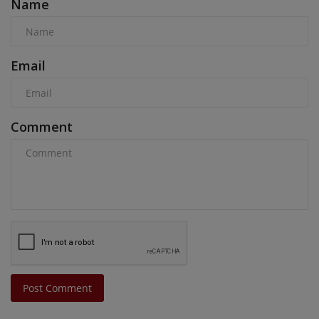
Name
Email
Comment
Post Comment