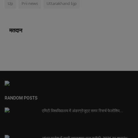
Up
Pni news
Uttarakhand bjp
मतदान
RANDOM POSTS
एमिटी विश्वविद्यालय में अंडरग्रेजुएट समर रिसर्च फेलोशिप...