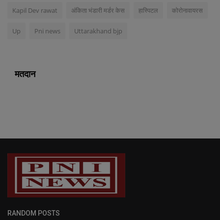
Kapil Dev rawat
अंकिता भंडारी मर्डर केस
हास्पिटल
कोरोनावायरस
Up
Pni news
Uttarakhand bjp
मतदान
RANDOM POSTS