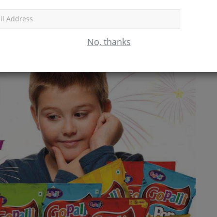
Subscr
No, thanks