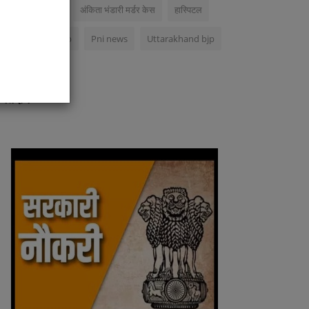
Kapil Dev rawat
अंकिता भंडारी मर्डर केस
हास्पिटल
ibe
कोरोनावायरस
Up
Pni news
Uttarakhand bjp
मतदान