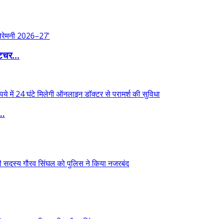
िचर...
..