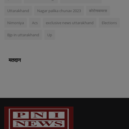
Uttarakhand
Nagar palika chunav 2023
कोरोनावायरस
Nimoniya
Acs
exclusive news uttarakhand
Elections
Bjp in uttarakhand
Up
मतदान