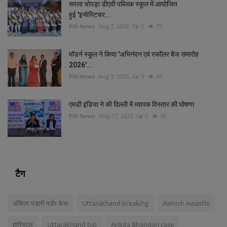
सरला चोपड़ा डीएवी पब्लिक स्कूल में आयोजित
हुई 'इन्वेस्टिचर...
PNI News
Aug 7, 2026
0
79
मॉडर्न स्कूल ने किया 'अभिनंदन एवं स्कॉलर बैज समारोह
2026'...
PNI News
Aug 9, 2026
0
66
एमडी इंडिया ने की दिल्‍ली में व्‍यापक विस्‍तार की घोषणा
PNI News
May 17, 2023
0
55
टैग
अंकिता भंडारी मर्डर केस
Uttarakhand breaking
Awnish Awasthi
हास्पिटल
Uttarakhand bjp
Ankita Bhandari case