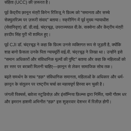
लाइफस्टाइल
संहिता (UCC) की ज़रूरत है।
पूर्व केंद्रीय क़ानून मंत्री किरेन रिजिजू ने फ़िल्म को “समानता और सच्चे
Our Team
सेक्युलरिज़्म पर ज़रूरी संवाद” बताया। स्क्रीनिंग में पूर्व मुख्य न्यायाधीश
(सेवानिवृत्त) डॉ. डी.वाई. चंद्रचूड़, उपराज्यपाल वी.के. सक्सेना और केंद्रीय मंत्री
Contact us :
हरदीप सिंह पुरी भी शामिल हुए।
पूर्व CJI डॉ. चंद्रचूड़ ने कहा कि फ़िल्म उनसे व्यक्तिगत रूप से जुड़ती है, क्योंकि
About us
शाह बानो फ़ैसला उनके पिता न्यायमूर्ति वाई.वी. चंद्रचूड़ ने लिखा था। उन्होंने इसे
“समान अधिकारों और संविधानिक मूल्यों की पुष्टि” बताया और कहा कि महिलाओं को
Advertise with us
हर स्तर पर बराबरी मिलनी चाहिए—क़ानून से लेकर सामाजिक सोच तक।
E-Paper
बढ़ते समर्थन के साथ *हक़* संविधानिक समानता, महिलाओं के अधिकार और धर्म-
क़ानून के संतुलन पर राष्ट्रीय चर्चा का महत्वपूर्ण हिस्सा बन चुकी है।
जंगली पिक्चर्स, बावेजा स्टूडियोज़ और इंसॉम्निया फ़िल्म्स द्वारा निर्मित, यामी गौतम धर
और इमरान हाशमी अभिनीत *हक़* इस शुक्रवार देशभर में रिलीज़ होगी।