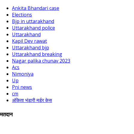
Ankita Bhandari case
Elections
Bjp in uttarakhand
Uttarakhand police
Uttarakhand
Kapil Dev rawat
Uttarakhand bjp
Uttarakhand breaking
Nagar palika chunav 2023
Acs
Nimoniya
Up
Pni news
cm
अंकिता भंडारी मर्डर केस
मतदान