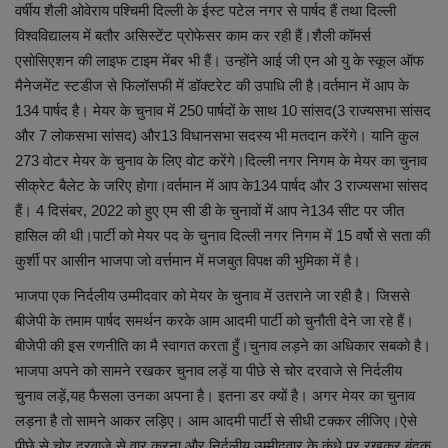
लाइफस्टाइल
वर्षीय शैली ओवेराय पश्चिमी दिल्ली के ईस्ट पटेल नगर से पार्षद हैं तथा दिल्ली
विश्वविद्यालय में बतौर असिस्टेंट प्रोफेसर काम कर रही हैं।शैली कॉमर्स
Our Team
एसोसिएशन की लाइफ टाइम मेंबर भी हैं। उन्होंने आई जी एन ओ यु के स्कूल ऑफ
मैनेजमेंट स्टडीज से फिलॉसफी में डॉक्टरेट की उपाधि ली है।वर्तमान में आप के
Contact us :
134 पार्षद है। मेयर के चुनाव में 250 पार्षदों के साथ 10 सांसद(3 राज्यसभा सांसद
और 7 लोकसभा सांसद) और13 विधानसभा सदस्य भी मतदान करेंगे। यानि कुल
About us
273 वोटर मेयर के चुनाव के लिए वोट करेंगे।दिल्ली नगर निगम के मेयर का चुनाव
सीक्रेट बैलेट के जरिए होगा।वर्तमान में आप के134 पार्षद और 3 राज्यसभा सांसद
Advertise with us
हैं। 4 दिसंबर, 2022 को हुए एम सी डी के चुनावों में आप ने134 सीट पर जीत
हासिल की थी।पार्टी को मेयर पद के चुनाव दिल्ली नगर निगम में 15 वर्षो से सता की
E-Paper
कुर्शी पर आसीन भाजपा जो वर्त्तमान में मजबुत विपक्ष की भुमिका में है।
भाजपा एक निर्दलीय उम्मीदवार को मेयर के चुनाव में उतराने जा रही है। जिससे
बीजेपी के तमाम पार्षद समर्थन करके आम आदमी पार्टी को चुनौती देने जा रहे हैं।
बीजेपी की इस रणनीति का मै स्वागत करता हुँ।चुनाव लड़ने का अधिकार सबको है।
भाजपा अपने को सामने रखकर चुनाव लड़ें या पीछे से चोर दरवाजे से निर्दलीय
चुनाव लड़ें,यह फैसला उनका अपना है। इतना डर क्यों है। अगर मेयर का चुनाव
लड़ना है तो सामने आकर लड़िए। आम आदमी पार्टी से सीधी टक्कर लीजिए।ऐसे
पीछे से चोर दरवाजे से वार करना और निर्दलीय उम्मीदवार के कंधे पर रखकर बंदूक