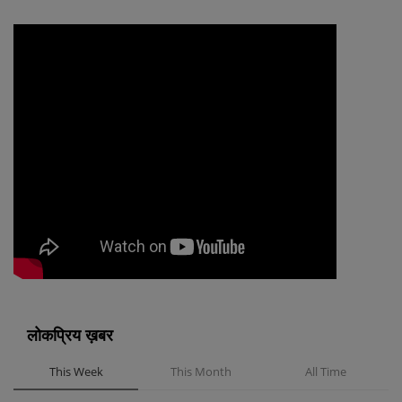
लोकप्रिय ख़बर
This Week
This Month
All Time