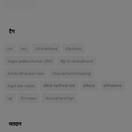
टैग
cm
Acs
Uttarakhand
Elections
Nagar palika chunav 2023
Bjp in uttarakhand
Ankita Bhandari case
Uttarakhand breaking
Kapil Dev rawat
अंकिता भंडारी मर्डर केस
हास्पिटल
कोरोनावायरस
Up
Pni news
Uttarakhand bjp
मतदान