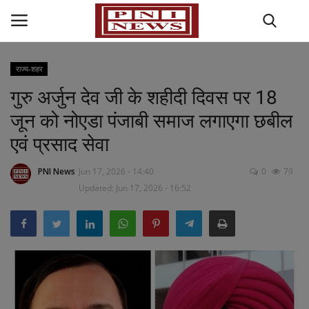
राज्य-शहर
गुरु अर्जुन देव जी के शहीदी दिवस पर 18
Home
जून को नोएडा पंजाबी समाज लगाएगा छबील
राज्य-शहर
एवं प्रसाद सेवा
राजनीति
PNI News
Jun 17, 2026 - 14:40
0
79
Updated: Jun 17, 2026 - 16:52
अपराध
मनोरंजन
धर्म कर्म
खेल जगत