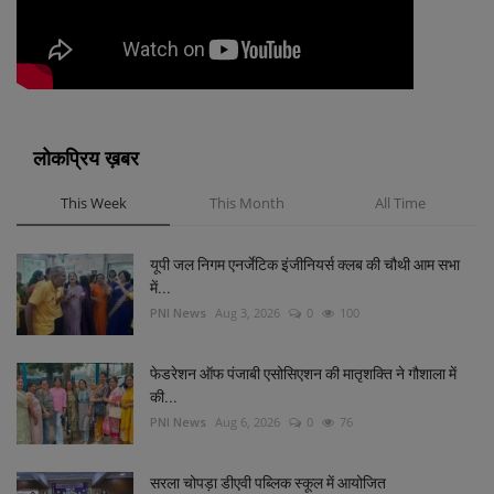
लोकप्रिय ख़बर
This Week
This Month
All Time
यूपी जल निगम एनर्जेटिक इंजीनियर्स क्लब की चौथी आम सभा
में...
PNI News
Aug 3, 2026
0
100
फेडरेशन ऑफ पंजाबी एसोसिएशन की मातृशक्ति ने गौशाला में
की...
PNI News
Aug 6, 2026
0
76
सरला चोपड़ा डीएवी पब्लिक स्कूल में आयोजित