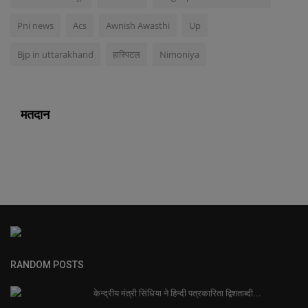
Pni news
Acs
Awnish Awasthi
Up
Bjp in uttarakhand
हास्पिटल
Nimoniya
मतदान
RANDOM POSTS
केन्द्रीय मंत्री सिंधिया ने हिन्दी पत्रकारिता द्विशताब्दी...