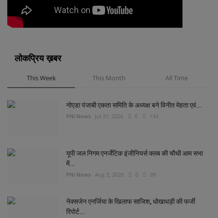
लोकप्रिय ख़बर
This Week
This Month
All Time
नोएडा पंजाबी एकता समिति के अध्यक्ष बने विनीत मेहता एवं...
PNI News
Jul 31, 2026
0
134
यूपी जल निगम एनर्जेटिक इंजीनियर्स क्लब की चौथी आम सभा
में...
PNI News
Aug 3, 2026
0
99
नेक्सजेन एनर्जिया के खिलाफ साजिश, धोखाधड़ी की फर्जी
रिपोर्ट...