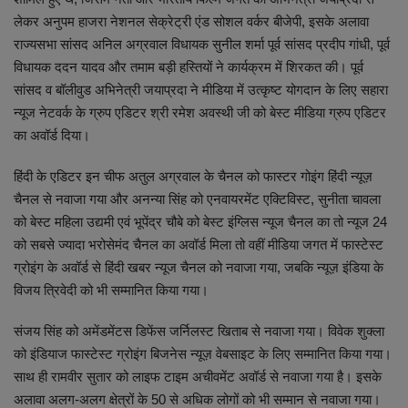
लेकर अनुपम हाजरा नेशनल सेक्रेट्री एंड सोशल वर्कर बीजेपी, इसके अलावा
शिक्षा
राज्यसभा सांसद अनिल अग्रवाल विधायक सुनील शर्मा पूर्व सांसद प्रदीप गांधी, पूर्व
विधायक ददन यादव और तमाम बड़ी हस्तियों ने कार्यक्रम में शिरकत की। पूर्व
राष्ट्रीय
सांसद व बॉलीवुड अभिनेत्री जयाप्रदा ने मीडिया में उत्कृष्ट योगदान के लिए सहारा
न्यूज नेटवर्क के ग्रुप एडिटर श्री रमेश अवस्थी जी को बेस्ट मीडिया ग्रुप एडिटर
स्वास्थ्य
का अवॉर्ड दिया।
हिंदी के एडिटर इन चीफ अतुल अग्रवाल के चैनल को फास्टर गोइंग हिंदी न्यूज़
व्यापार
चैनल से नवाजा गया और अनन्या सिंह को एनवायरमेंट एक्टिविस्ट, सुनीता चावला
को बेस्ट महिला उद्यमी एवं भूपेंद्र चौबे को बेस्ट इंग्लिस न्यूज चैनल का तो न्यूज 24
रोजगार
को सबसे ज्यादा भरोसेमंद चैनल का अवॉर्ड मिला तो वहीं मीडिया जगत में फास्टेस्ट
ग्रोइंग के अवॉर्ड से हिंदी खबर न्यूज चैनल को नवाजा गया, जबकि न्यूज़ इंडिया के
NEWS
विजय त्रिवेदी को भी सम्मानित किया गया।
वीडियो
संजय सिंह को अमेंडमेंटस डिफेंस जर्निलस्ट खिताब से नवाजा गया। विवेक शुक्ला
को इंडियाज फास्टेस्ट ग्रोइंग बिजनेस न्यूज़ वेबसाइट के लिए सम्मानित किया गया।
टेक वर्ल्ड
साथ ही रामवीर सुतार को लाइफ टाइम अचीवमेंट अवॉर्ड से नवाजा गया है। इसके
अलावा अलग-अलग क्षेत्रों के 50 से अधिक लोगों को भी सम्मान से नवाजा गया।