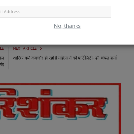
आयोजकों ने बताया कि श्रद्धालुओं की संख्या बढ़ने की संभावना को देखते हुए,
द दिखाई दिएं। राम नाम संकीर्तन में भक्त जनों को झूमते देखा गया।
Subscr
No, thanks
LE
NEXT ARTICLE
गिल
आखिर क्यों कमजोर हो रही है महिलाओं की फर्टिलिटी- डॉ. चंचल शर्मा
िंह