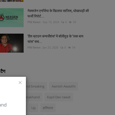
नेक्सजेन एनर्जिया के खिलाफ साजिश, धोखाधड़ी की
फर्जी रिपोर्ट...
PNI News
Sep 19, 2024
0
59
'हैश ब्राउन कन्वर्सेशंस' में बॉलीवुड के 'लक बाय
चांस' सच...
PNI News
Jan 23, 2026
0
54
टैग
cm
Uttarakhand breaking
Awnish Awasthi
Acs
Bjp in uttarakhand
Kapil Dev rawat
 and
Uttarakhand bjp
Up
हास्पिटल