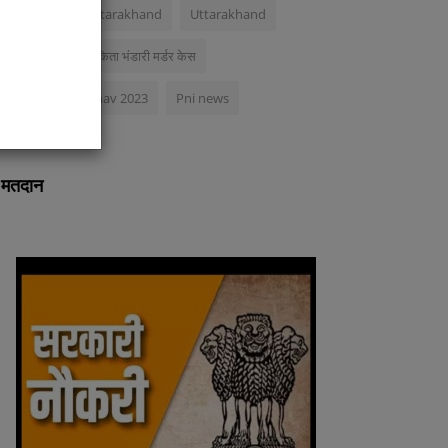
exclusive news uttarakhand
Uttarakhand
ibe
कोरोनावायरस
अंकिता भंडारी मर्डर केस
Nagar palika chunav 2023
Pni news
मतदान