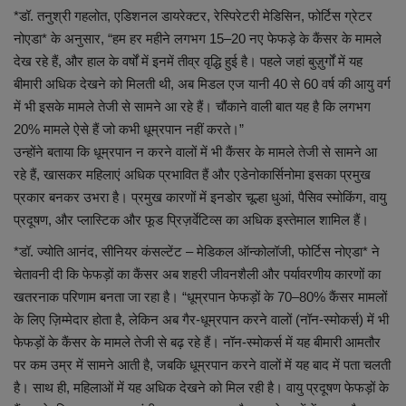
लाइफस्टाइल
*डॉ. तनुश्री गहलोत, एडिशनल डायरेक्टर, रेस्पिरेटरी मेडिसिन, फोर्टिस ग्रेटर
नोएडा* के अनुसार, “हम हर महीने लगभग 15–20 नए फेफड़े के कैंसर के मामले
Our Team
देख रहे हैं, और हाल के वर्षों में इनमें तीव्र वृद्धि हुई है। पहले जहां बुज़ुर्गों में यह
बीमारी अधिक देखने को मिलती थी, अब मिडल एज यानी 40 से 60 वर्ष की आयु वर्ग
Contact us :
में भी इसके मामले तेजी से सामने आ रहे हैं। चौंकाने वाली बात यह है कि लगभग
20% मामले ऐसे हैं जो कभी धूम्रपान नहीं करते।”
About us
उन्होंने बताया कि धूम्रपान न करने वालों में भी कैंसर के मामले तेजी से सामने आ
रहे हैं, खासकर महिलाएं अधिक प्रभावित हैं और एडेनोकार्सिनोमा इसका प्रमुख
Advertise with us
प्रकार बनकर उभरा है। प्रमुख कारणों में इनडोर चूल्हा धुआं, पैसिव स्मोकिंग, वायु
प्रदूषण, और प्लास्टिक और फूड प्रिज़र्वेटिव्स का अधिक इस्तेमाल शामिल हैं।
E-Paper
*डॉ. ज्योति आनंद, सीनियर कंसल्टेंट – मेडिकल ऑन्कोलॉजी, फोर्टिस नोएडा* ने
चेतावनी दी कि फेफड़ों का कैंसर अब शहरी जीवनशैली और पर्यावरणीय कारणों का
खतरनाक परिणाम बनता जा रहा है। “धूम्रपान फेफड़ों के 70–80% कैंसर मामलों
के लिए ज़िम्मेदार होता है, लेकिन अब गैर-धूम्रपान करने वालों (नॉन-स्मोकर्स) में भी
फेफड़ों के कैंसर के मामले तेजी से बढ़ रहे हैं। नॉन-स्मोकर्स में यह बीमारी आमतौर
पर कम उम्र में सामने आती है, जबकि धूम्रपान करने वालों में यह बाद में पता चलती
है। साथ ही, महिलाओं में यह अधिक देखने को मिल रही है। वायु प्रदूषण फेफड़ों के