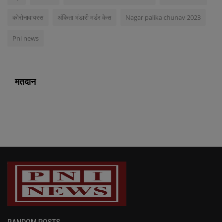
कोरोनावायरस
अंकिता भंडारी मर्डर केस
Nagar palika chunav 2023
Pni news
मतदान
RANDOM POSTS