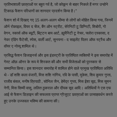
प्रतिभाशाली छात्राओं पर बहुत गर्व है, जो कोकून से बाहर निकले हैं मगर उन्होने
टिकाऊ फैशन परिधानों का शानदार प्रदर्शन किया है।”
फैशन शो में दिखाए गए 15 अलग-अलग थीम्स से लोगों को मोहित किया गया, जिनमें
ऑर्न रोकाइल, वियर द चेंज, बैंग ऑन स्ट्रीट, सेरेनिटी टू डिग्निटी, शिबोरी, गो
वेगन, स्कार्स ऑफ ब्यूटी, बिट्टन बाय आर्ट, ह्यूमैनिटी टू नेचर, फ्लोरा एस्कासा, द
नेवर एंडिंग फैंटेसी, स्पेस, वार्ली आर्ट, सुनयना - द साइलेंट पिलर ऑफ स्ट्रैंथ और
वॉयर ए नोव्यू शामिल थे।
प्रसिद्ध फैशन डिजाइनर्स और इस इंडस्ट्री के प्रतिष्ठित व्यक्तियों ने इस समारोह में
गेस्ट ऑफ़ ऑनर के रूप मे शिरकत की और सभी विजेताओं को पुरस्कार से
सम्मानित किया। इस शानदार समारोह में शामिल होने वाले प्रमुख प्रतिष्ठित अतिथि
थे - डॉ शशि कला वंजारी, मिस शशि नांगिय, रवि के पासी, मुकेश, शिव कुमार गुप्ता,
राजीव बंसल, मनीष त्रिपाठी , सोनिल जैन, हेमेंद्र गुप्ता, मिस ईशा सूद, मिस सुमन
नेगी, मिस सिम्मी वासु, ललित ठुकराल और दीपक सूद आदि। अतिथियों ने एस एफ
आई से फैशन डिज़ाइन की सफलता प्राप्त ग्रैजुएट छात्राओं का उत्साहवर्धन करते
हुए उनके उज्जवल भविष्य की कामना की।