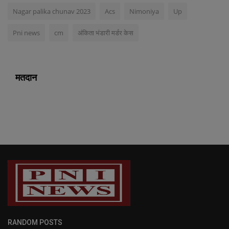
Nagar palika chunav 2023
Acs
Nimoniya
Up
Pni news
cm
अंकिता भंडारी मर्डर केस
मतदान
RANDOM POSTS