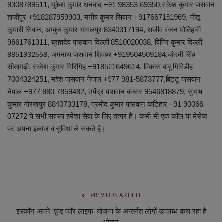
लाइफस्टाइल
9308789511, मुकेश कुमार धनबाद +91 98353 69350,राकेश कुमार पासवान
हाजीपुर +918287959903, मनीष कुमार सिवान +917667161969, नीतू
Our Team
कुमारी सिवान, अम्बुज कुमार भागलपुर 8340317194, राजीव रंजन मोतिहारी
9661761311, ब्रह्मदेव पासवान दिल्ली 8510020038, विपिन कुमार दिल्ली
Contact us :
8851932558, जगनाथ पासवान शिवहर +919504509184,चांदनी सिंह
सीतामढ़ी, राजेश कुमार गिरिगिह +918521649614, विकास बाबू गिरिडीह
About us
7004324251, महेश पासवान नेपाल +977 981-5873777,बिट्टू पासवान
नेपाल +977 980-7859482, उपेंद्र पासवान बक्सर 9546818879, सुभाष
Advertise with us
कुमार गोरखपुर 8840733178, प्रमोद कुमार पासवान कटिहार +91 90066
07272 ये सभी सदस्य हमेशा सेवा के लिए तत्पर हैं। कभी भी एक कॉल या मेसेज
E-Paper
पर अपना इलाज व सुविधा ले सकते है।
PREVIOUS ARTICLE
इस्कॉन अपने 'फ़ूड फॉर लाइफ' योजना के अन्तर्गत लोगों उपलब्ध करा रहा है
भोजन