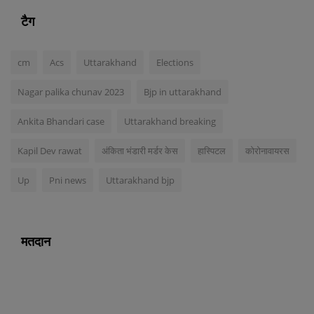
टैग
cm
Acs
Uttarakhand
Elections
Nagar palika chunav 2023
Bjp in uttarakhand
Ankita Bhandari case
Uttarakhand breaking
Kapil Dev rawat
अंकिता भंडारी मर्डर केस
हास्पिटल
कोरोनावायरस
Up
Pni news
Uttarakhand bjp
मतदान