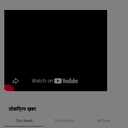
लोकप्रिय ख़बर
This Week
This Month
All Time