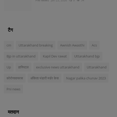
PNI News
Jan 23, 2026
0
54
टैग
cm
Uttarakhand breaking
Awnish Awasthi
Acs
Bjp in uttarakhand
Kapil Dev rawat
Uttarakhand bjp
Up
हास्पिटल
exclusive news uttarakhand
Uttarakhand
कोरोनावायरस
अंकिता भंडारी मर्डर केस
Nagar palika chunav 2023
Pni news
मतदान