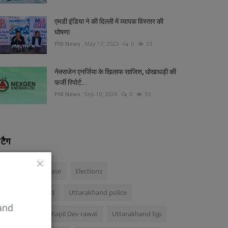
एमडी इंडिया ने की दिल्‍ली में व्‍यापक विस्‍तार की
घोषणा
PNI News
May 17, 2023
0
53
नेक्सजेन एनर्जिया के खिलाफ साजिश, धोखाधड़ी की
फर्जी रिपोर्ट...
PNI News
Sep 19, 2024
0
53
टैग
Ankita Bhandari case
Elections
Bjp in uttarakhand
Uttarakhand police
 and
Uttarakhand
Kapil Dev rawat
Uttarakhand bjp