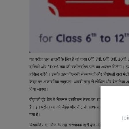
यह परीक्षा उन छात्रों के लिए है जो कक्षा 6वीं, 7वीं, 8वीं, 9वीं, 10वीं, 1
दाखिले और 100% तक की स्कॉलरशिप पाने का अवसर मिलेगा। इस टेस्ट
हासिल करेंगे। इसके तहत वीएमसी संस्थापकों और विशेषज्ञों द्वारा 
केंद्र पर अकादमिक सहायता, अच्छी तरह से शोधित और वैज्ञानिक 
दिया जाएगा।
वीएमसी पूरे देश में नेशनल एडमिशन टेस्ट का आयोजन अपने प्रतिष्
है। इन प्रोग्राम्स को जेईई और नीट के साथ-साथ ओलंपियाड्स और बोर
गया है।
Joi
विद्यामंदिर क्लासेज के सह-संस्थापक श्री बृज मोहन ने कहा “विभिन्न 