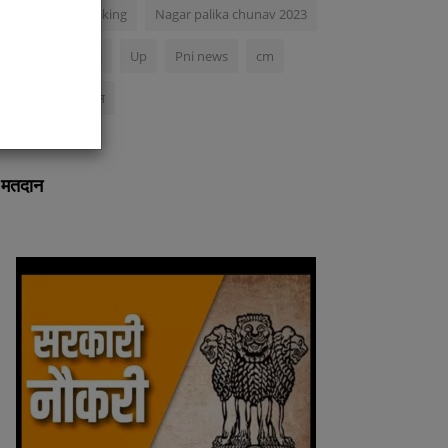
Uttarakhand breaking
Nagar palika chunav 2023
ibe
Acs
Nimoniya
Up
Pni news
cm
अंकिता भंडारी मर्डर केस
मतदान