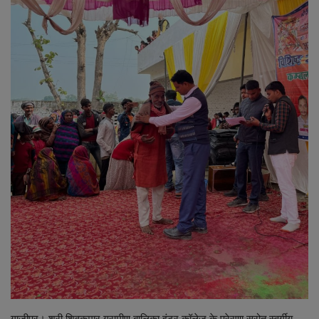
शिक्षा
स्वास्थ्य
राष्ट्रीय
व्यापार
रोजगार
NEWS
वीडियो
टेक वर्ल्ड
ग़ाज़ीपुर। श्री शिवकुमार ग्रामीण बालिका इंटर कॉलेज के प्रेरणा स्रोत स्वर्गीय