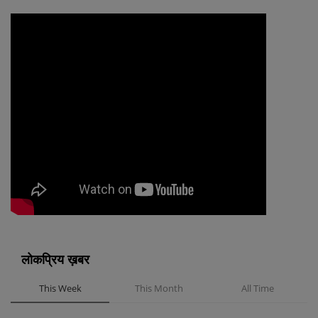
लोकप्रिय ख़बर
This Week
This Month
All Time