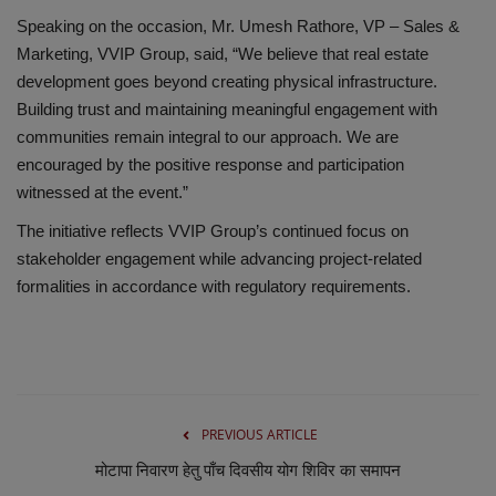
लाइफस्टाइल
Speaking on the occasion, Mr. Umesh Rathore, VP – Sales &
Marketing, VVIP Group, said, “We believe that real estate
Our Team
development goes beyond creating physical infrastructure.
Building trust and maintaining meaningful engagement with
Contact us :
communities remain integral to our approach. We are
encouraged by the positive response and participation
About us
witnessed at the event.”
Advertise with us
The initiative reflects VVIP Group’s continued focus on
stakeholder engagement while advancing project-related
E-Paper
formalities in accordance with regulatory requirements.
PREVIOUS ARTICLE
मोटापा निवारण हेतु पाँच दिवसीय योग शिविर का समापन