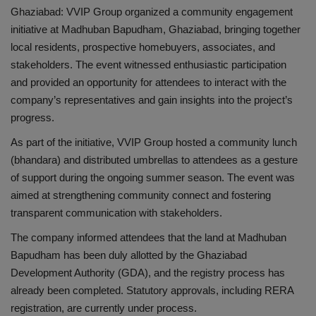
Ghaziabad: VVIP Group organized a community engagement
initiative at Madhuban Bapudham, Ghaziabad, bringing together
शिक्षा
local residents, prospective homebuyers, associates, and
stakeholders. The event witnessed enthusiastic participation
स्वास्थ्य
and provided an opportunity for attendees to interact with the
company’s representatives and gain insights into the project’s
राष्ट्रीय
progress.
व्यापार
As part of the initiative, VVIP Group hosted a community lunch
(bhandara) and distributed umbrellas to attendees as a gesture
रोजगार
of support during the ongoing summer season. The event was
aimed at strengthening community connect and fostering
NEWS
transparent communication with stakeholders.
The company informed attendees that the land at Madhuban
वीडियो
Bapudham has been duly allotted by the Ghaziabad
Development Authority (GDA), and the registry process has
टेक वर्ल्ड
already been completed. Statutory approvals, including RERA
registration, are currently under process.