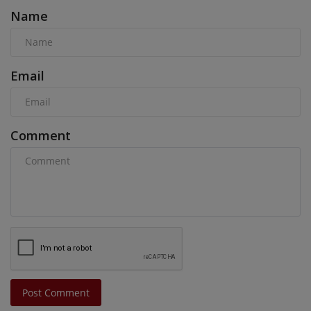
Name
Email
Comment
Post Comment