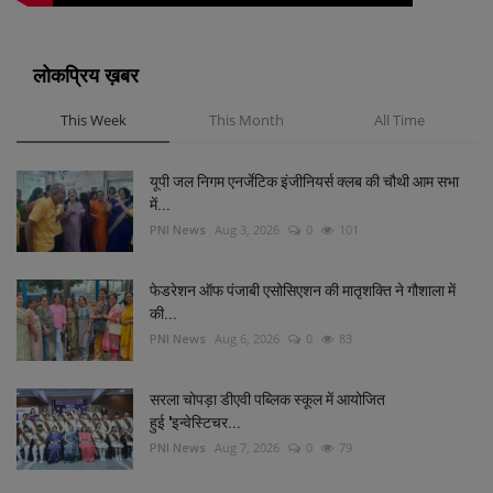
लोकप्रिय ख़बर
This Week
This Month
All Time
यूपी जल निगम एनर्जेटिक इंजीनियर्स क्लब की चौथी आम सभा
में...
PNI News
Aug 3, 2026
0
101
फेडरेशन ऑफ पंजाबी एसोसिएशन की मातृशक्ति ने गौशाला में
की...
PNI News
Aug 6, 2026
0
83
सरला चोपड़ा डीएवी पब्लिक स्कूल में आयोजित
हुई 'इन्वेस्टिचर...
PNI News
Aug 7, 2026
0
79