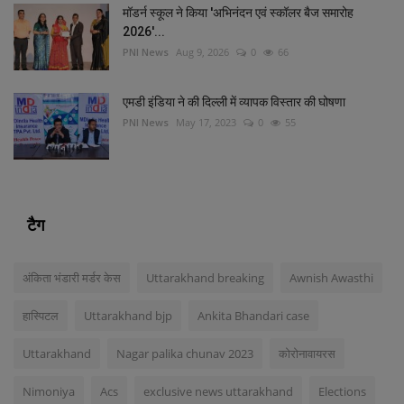
मॉडर्न स्कूल ने किया 'अभिनंदन एवं स्कॉलर बैज समारोह
2026'...
PNI News
Aug 9, 2026
0
66
एमडी इंडिया ने की दिल्‍ली में व्‍यापक विस्‍तार की घोषणा
PNI News
May 17, 2023
0
55
टैग
अंकिता भंडारी मर्डर केस
Uttarakhand breaking
Awnish Awasthi
हास्पिटल
Uttarakhand bjp
Ankita Bhandari case
Uttarakhand
Nagar palika chunav 2023
कोरोनावायरस
Nimoniya
Acs
exclusive news uttarakhand
Elections