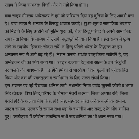
लाइफस्टाइल
साहब ने किया सम्भवतः किसी और ने नहीं किया होगा।
बाबा साहब भीमराव अम्बेडकर ने हमे जो संविधान दिया वह दुनिया के लिए आदर्श बना
Our Team
है। बाबा साहब ने अन्याय के विरूद्ध आवाज उठाई। छुआ-छूत व सामाजिक भेदभाव
को मिटाने के लिए उन्होंने जो मुहिम शुरू की, विश्व हिन्दू परिषद ने अपने सामाजिक
Contact us :
समरसता विभाग के माध्यम से उसमें अभूतपूर्व योगदान किया है। इस संबंध में पूज्य
संतों के उद्घोष 'हिन्दवा: सोदरा सर्वे, न हिन्दू पतितो भवेत' के सिद्धान्त पर हम
About us
अनवरत रूप से आगे बढ़ रहे हैं। 'नेशन फर्स्ट' अर्थात राष्ट्रीयता सर्वोपरि है, यह
अम्बेडकर जी का ध्येय वाक्य था। राष्ट्र कल्याण हेतु बाबा साहब के इन सिद्धांतों
Advertise with us
पर चलने की आवश्यक है। उन्होंने हमेशा से भारतीय जीवन मूल्यों को प्रोत्साहित
किया और देश की स्वतंत्रता व स्वाभिमान के लिए सतत संघर्ष किया।
E-Paper
इस अवसर पर पूर्व विधायक अनिल शर्मा, स्थानीय निगम पार्षद तुलसी जोशी व भगत
सिंह टोकस, विश्व हिन्दू परिषद के विभााग मंत्री लक्ष्मण, जिला अध्यक्ष रवि, जिला
मंत्री हरि के अलावा भीम सिंह, हरि सिंह, महेन्द्र सहित अनेक वाल्मीकि समाज,
जाटव समाज, प्रजापति समाज तथा वहां के स्थानीय आर डब्लू ए के लोग शामिल
हुए। कार्यक्रम में कोरोना सम्बन्धित सभी सावधानियों का भी ध्यान रखा गया।