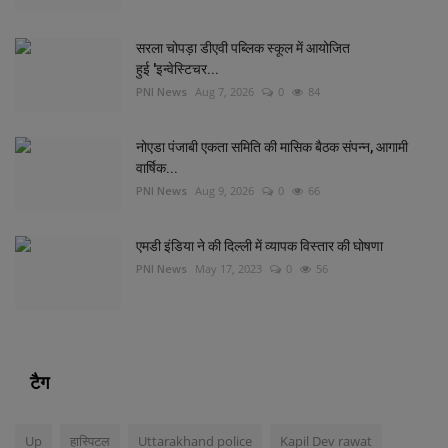
सरला चोपड़ा डीएवी पब्लिक स्कूल में आयोजित
हुई 'इन्वेस्टिचर...
PNI News
Aug 7, 2026
0
84
नोएडा पंजाबी एकता समिति की मासिक बैठक संपन्न, आगामी
वार्षिक...
PNI News
Aug 9, 2026
0
66
एमडी इंडिया ने की दिल्‍ली में व्‍यापक विस्‍तार की घोषणा
PNI News
May 17, 2023
0
56
टैग
Up
हास्पिटल
Uttarakhand police
Kapil Dev rawat