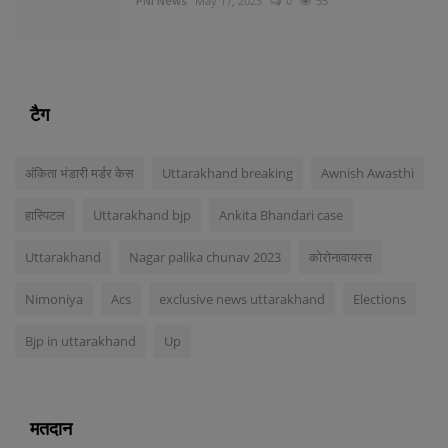
PNI News
May 17, 2023
0
55
टैग
अंकिता भंडारी मर्डर केस
Uttarakhand breaking
Awnish Awasthi
हास्पिटल
Uttarakhand bjp
Ankita Bhandari case
Uttarakhand
Nagar palika chunav 2023
कोरोनावायरस
Nimoniya
Acs
exclusive news uttarakhand
Elections
Bjp in uttarakhand
Up
मतदान