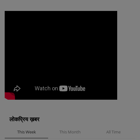
लोकप्रिय ख़बर
This Week
This Month
All Time