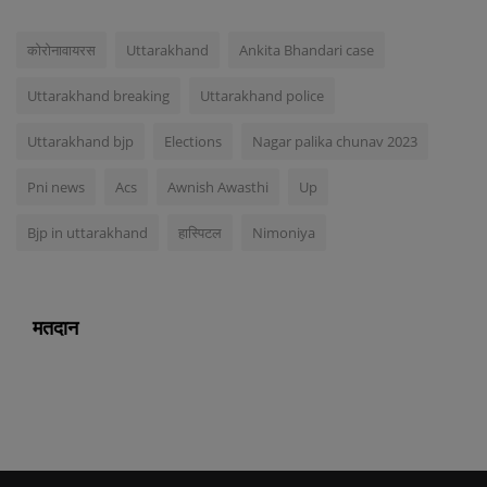
कोरोनावायरस
Uttarakhand
Ankita Bhandari case
Uttarakhand breaking
Uttarakhand police
Uttarakhand bjp
Elections
Nagar palika chunav 2023
Pni news
Acs
Awnish Awasthi
Up
Bjp in uttarakhand
हास्पिटल
Nimoniya
मतदान