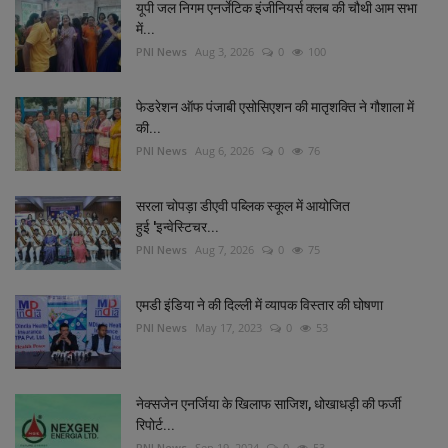
यूपी जल निगम एनर्जेटिक इंजीनियर्स क्लब की चौथी आम सभा
में...
PNI News
Aug 3, 2026
0
100
फेडरेशन ऑफ पंजाबी एसोसिएशन की मातृशक्ति ने गौशाला में
की...
PNI News
Aug 6, 2026
0
76
सरला चोपड़ा डीएवी पब्लिक स्कूल में आयोजित
हुई 'इन्वेस्टिचर...
PNI News
Aug 7, 2026
0
75
एमडी इंडिया ने की दिल्‍ली में व्‍यापक विस्‍तार की घोषणा
PNI News
May 17, 2023
0
53
नेक्सजेन एनर्जिया के खिलाफ साजिश, धोखाधड़ी की फर्जी
रिपोर्ट...
PNI News
Sep 19, 2024
0
53