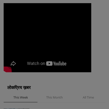
लोकप्रिय ख़बर
This Week
This Month
All Time