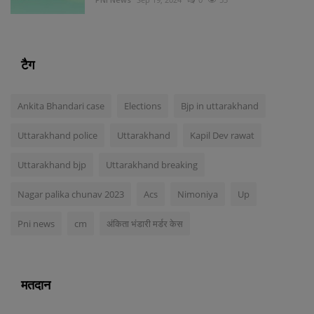
टैग
Ankita Bhandari case
Elections
Bjp in uttarakhand
Uttarakhand police
Uttarakhand
Kapil Dev rawat
Uttarakhand bjp
Uttarakhand breaking
Nagar palika chunav 2023
Acs
Nimoniya
Up
Pni news
cm
अंकिता भंडारी मर्डर केस
मतदान