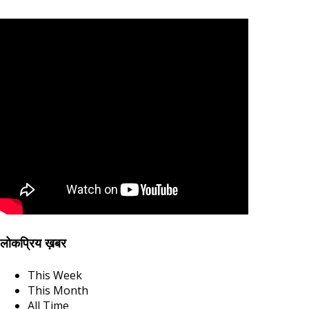
लोकप्रिय ख़बर
This Week
This Month
All Time