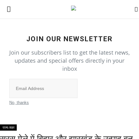
Home
JOIN OUR NEWSLETTER
Join our subscribers list to get the latest news,
राज्य-शहर
updates and special offers directly in your
inbox
All
उत्तर प्रदेश
Subscribe
गुजरात
No, thanks
दिल्ली
राज्य-शहर
राजस्थान
सरस मेले में बिहार और झारखंड के उत्पाद बन