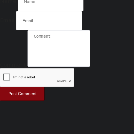
Name
Email
Comment
Post Comment