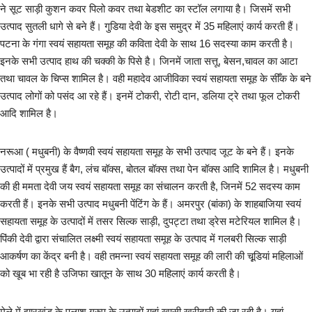
लेख
ने सूट साड़ी कुशन कवर पिलो कवर तथा बेडशीट का स्टॉल लगाया है। जिसमें सभी
उत्पाद सुतली धागे से बने हैं। गुडि़या देवी के इस समुद्र में 35 महिलाएं कार्य करती हैं।
खेल जगत
पटना के गंगा स्वयं सहायता समूह की कविता देवी के साथ 16 सदस्या काम करती है।
इनके सभी उत्पाद हाथ की चक्की के पिसे है। जिनमें जाता सत्तू, बेसन,चावल का आटा
शिक्षा
तथा चावल के चिप्स शामिल है। वही महादेव आजीविका स्वयं सहायता समूह के सीँक के बने
उत्पाद लोगों को पसंद आ रहे हैं। इनमें टोकरी, रोटी दान, डलिया ट्रे तथा फूल टोकरी
स्वास्थ्य
आदि शामिल है।
राष्ट्रीय
नरूआ ( मधुबनी) के वैष्णवी स्वयं सहायता समूह के सभी उत्पाद जूट के बने हैं। इनके
उत्पादों में प्रमुख हैं बैग, लंच बॉक्स, बोतल बॉक्स तथा पेन बॉक्स आदि शामिल है। मधुबनी
व्यापार
की ही ममता देवी जय स्वयं सहायता समूह का संचालन करती है, जिनमें 52 सदस्य काम
करती हैं। इनके सभी उत्पाद मधुबनी पेंटिंग के हैं। अमरपुर (बांका) के शाहबाजिया स्वयं
रोजगार
सहायता समूह के उत्पादों में तसर सिल्क साड़ी, दुपट्टा तथा ड्रेस मटेरियल शामिल है।
पिंकी देवी द्वारा संचालित लक्ष्मी स्वयं सहायता समूह के उत्पाद में गलबरी सिल्क साड़ी
NEWS
आकर्षण का केंद्र बनी है। वही तमन्ना स्वयं सहायता समूह की लारी की चूडि़यां महिलाओं
को खूब भा रही है उजिफा खातून के साथ 30 महिलाएं कार्य करती है।
वीडियो
मेले में झारखंड के पलाश ग्रुप के उत्पादों यहां खासी खरीदारी की जा रही है। यहां