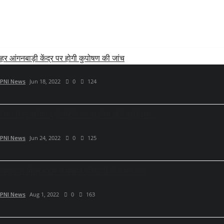
RELATED POSTS
हर आंगनबाड़ी केंद्र पर होगी कुपोषण की जांच
PNI News
Jun 18, 2022
0
124
विश्व हिन्दू परिषद दुर्गावाहिनी का प्रांतीय शौर्य प्रशिक्षण...
PNI News
Jun 24, 2022
0
125
अग्रवाल मित्र मंडल ने मनाया हरियाली तीज महोत्सव
PNI News
Aug 1, 2022
0
163