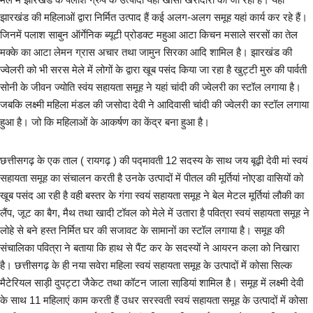
टेक वर्ल्ड
झारखंड की महिलाओं द्वारा निर्मित उत्पाद हैं कई अलग-अलग समूह यहां कार्य कर रहे हैं।
जिनमें पलाश साबुन ऑर्गेनिक ब्यूटी प्रोडक्ट महुआ आटा किचन मसाले सरसों का तेल
लाइफस्टाइल
मक्के का आटा लेमन ग्रास अचार तथा जामुन सिरका आदि शामिल है। झारखंड की
ज्वेलरी को भी सरस मेले में लोगों के द्वारा खूब पसंद किया जा रहा है खुट्टी मुरु की पार्वती
Our Team
सोनी के जीवन ज्योति स्वंय सहायता समूह ने यहां चांदी की ज्वेलरी का स्टॉल लगाया है।
जबकि लक्ष्मी महिला मंडल की जसोदा देवी ने आदिवासी चांदी की ज्वेलरी का स्टॉल लगाया
Contact us :
हुआ है। जो कि महिलाओं के आकर्षण का केंद्र बना हुआ है।
About us
छत्तीसगढ़ के एक ताल ( रायगढ़ ) की पद्मावती 12 सदस्य के साथ जय बूढ़ी देवी मां स्वयं
सहायता समूह का संचालन करती है उनके उत्पादों में पीतल की मूर्तियां नोएडा वासियों को
Advertise with us
खूब पसंद आ रही है वही बस्तर के गंगा स्वयं सहायता समूह ने बेल मेटल मूर्तियां लौकी का
लैंप, जूट का बैग, मैथ तथा खादी टॉवल को मेले में उतारा है पवित्रा स्वयं सहायता समूह ने
E-Paper
लोहे से बने हस्त निर्मित घर की सजावट के सामानों का स्टॉल लगाया है। समूह की
संचालिका पवित्रा ने बताया कि हाथ से पैंट कर के सदस्यों ने आयरन कला को निखारा
है। छत्तीसगढ़ के ही नया सवेरा महिला स्वयं सहायता समूह के उत्पादों में कोसा सिल्क
मैटेरियल साड़ी दुपट्टा जैकेट तथा कॉटन जाला साडि़यां शामिल है। समूह में लक्ष्मी देवी
के साथ 11 महिलाएं काम करती हैं उधर सरस्वती स्वयं सहायता समूह के उत्पादों में कोसा