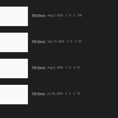
यूपी जल निगम एनर्जेटिक इंजीनियर्स क्लब की चौथी आम सभा में...
PNI News
Aug 3, 2026
0
100
नेक्सजेन एनर्जिया के खिलाफ साजिश, धोखाधड़ी की फर्जी रिपोर्ट...
PNI News
Sep 19, 2024
0
63
फेडरेशन ऑफ पंजाबी एसोसिएशन की मातृशक्ति ने गौशाला में की...
PNI News
Aug 6, 2026
0
61
महर्षि नगर उत्सव भवन मे मनाया गया गुरु पूर्णिमा उत्सव
PNI News
Jul 30, 2026
0
53