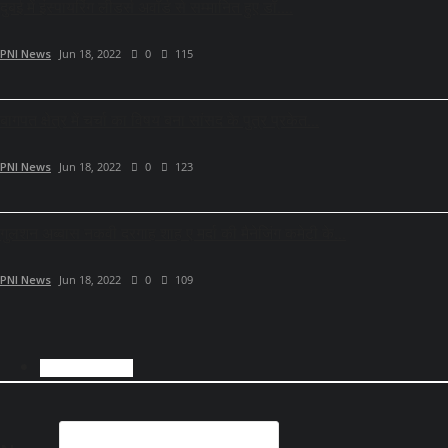
दुबई में इंस्पायरिंग लीडर्स अवॉर्ड से सम्मानित हुए डॉ....
PNI News
Jun 18, 2022
0
115
बागपत क्षेत्र में चर्चा का विषय बना सांसद के पुत्र प्रकेत...
PNI News
Jun 18, 2022
0
123
गुलशन अब्बास नकवी दरगाह शाह ए मर्दा की मैनेजिंग कमेटी के...
PNI News
Jun 18, 2022
0
109
COMMENTS