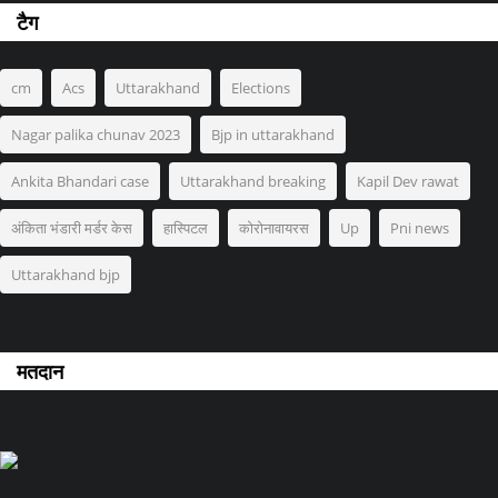
टैग
cm
Acs
Uttarakhand
Elections
Nagar palika chunav 2023
Bjp in uttarakhand
Ankita Bhandari case
Uttarakhand breaking
Kapil Dev rawat
अंकिता भंडारी मर्डर केस
हास्पिटल
कोरोनावायरस
Up
Pni news
Uttarakhand bjp
मतदान