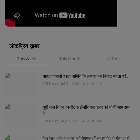
लोकप्रिय ख़बर
This Week
This Month
All Time
नोएडा पंजाबी एकता समिति के अध्यक्ष बने विनीत मेहता एवं...
PNI News
Jul 31, 2026
0
140
यूपी जल निगम एनर्जेटिक इंजीनियर्स क्लब की चौथी आम सभा
में...
PNI News
Aug 3, 2026
0
100
फेडरेशन ऑफ पंजाबी एसोसिएशन की मातृशक्ति ने गौशाला में