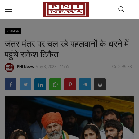
राज्य-शहर
जंतर मंतर पर चल रहे पहलवानों के धरने में
Home
पहुंचे राकेश टिकैत
राज्य-शहर
PNI News
May 3, 2023 - 11:55
0
83
राजनीति
अपराध
मनोरंजन
धर्म कर्म
खेल जगत