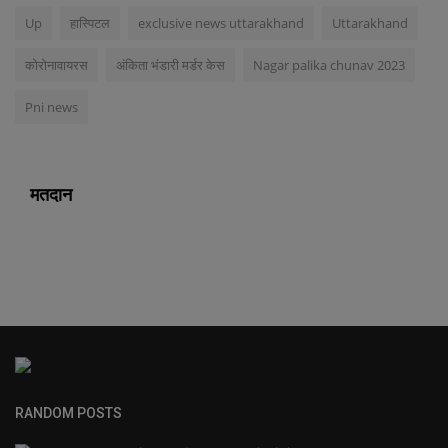
Up
हास्पिटल
exclusive news uttarakhand
Uttarakhand
कोरोनावायरस
अंकिता भंडारी मर्डर केस
Nagar palika chunav 2023
Pni news
मतदान
RANDOM POSTS