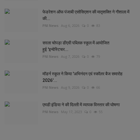
फेडरेशन ऑफ पंजाबी एसोसिएशन की मातृशक्ति ने गौशाला में
की...
PNI News
Aug 6, 2026
0
83
सरला चोपड़ा डीएवी पब्लिक स्कूल में आयोजित
हुई 'इन्वेस्टिचर...
PNI News
Aug 7, 2026
0
79
मॉडर्न स्कूल ने किया 'अभिनंदन एवं स्कॉलर बैज समारोह
2026'...
PNI News
Aug 9, 2026
0
66
एमडी इंडिया ने की दिल्‍ली में व्‍यापक विस्‍तार की घोषणा
PNI News
May 17, 2023
0
55