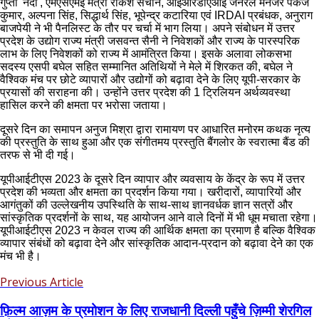
गुप्ता 'नंदी', एमएसएमई मंत्री राकेश सचान, आईआरडीएआई जनरल मैनेजर पंकज
कुमार, अल्पना सिंह, सिद्धार्थ सिंह, भूपेन्द्र कटारिया एवं IRDAI प्रबंधक, अनुराग
बाजपेयी ने भी पैनलिस्ट के तौर पर चर्चा में भाग लिया। अपने संबोधन में उत्तर
प्रदेश के उद्योग राज्य मंत्री जसवन्त सैनी ने निवेशकों और राज्य के पारस्परिक
लाभ के लिए निवेशकों को राज्य में आमंत्रित किया। इसके अलावा लोकसभा
सदस्य एसपी बघेल सहित सम्मानित अतिथियों ने मेले में शिरकत की, बघेल ने
वैश्विक मंच पर छोटे व्यापारों और उद्योगों को बढ़ावा देने के लिए यूपी-सरकार के
प्रयासों की सराहना की। उन्होंने उत्तर प्रदेश की 1 ट्रिलियन अर्थव्यवस्था
हासिल करने की क्षमता पर भरोसा जताया।
दूसरे दिन का समापन अनुज मिश्रा द्वारा रामायण पर आधारित मनोरम कथक नृत्य
की प्रस्तुति के साथ हुआ और एक संगीतमय प्रस्तुति बैंगलोर के स्वरात्मा बैंड की
तरफ से भी दी गई।
यूपीआईटीएस 2023 के दूसरे दिन व्यापार और व्यवसाय के केंद्र के रूप में उत्तर
प्रदेश की भव्यता और क्षमता का प्रदर्शन किया गया। खरीदारों, व्यापारियों और
आगंतुकों की उल्लेखनीय उपस्थिति के साथ-साथ ज्ञानवर्धक ज्ञान सत्रों और
सांस्कृतिक प्रदर्शनों के साथ, यह आयोजन आने वाले दिनों में भी धूम मचाता रहेगा।
यूपीआईटीएस 2023 न केवल राज्य की आर्थिक क्षमता का प्रमाण है बल्कि वैश्विक
व्यापार संबंधों को बढ़ावा देने और सांस्कृतिक आदान-प्रदान को बढ़ावा देने का एक
मंच भी है।
Previous Article
फ़िल्म आज़म के प्रमोशन के लिए राजधानी दिल्ली पहुँचे ज़िम्मी शेरगिल