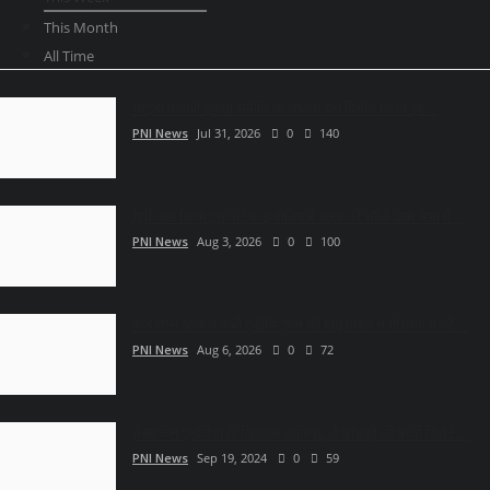
This Month
All Time
नोएडा पंजाबी एकता समिति के अध्यक्ष बने विनीत मेहता एवं...
PNI News
Jul 31, 2026
0
140
यूपी जल निगम एनर्जेटिक इंजीनियर्स क्लब की चौथी आम सभा में...
PNI News
Aug 3, 2026
0
100
फेडरेशन ऑफ पंजाबी एसोसिएशन की मातृशक्ति ने गौशाला में की...
PNI News
Aug 6, 2026
0
72
नेक्सजेन एनर्जिया के खिलाफ साजिश, धोखाधड़ी की फर्जी रिपोर्ट...
PNI News
Sep 19, 2024
0
59