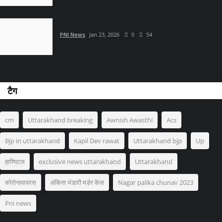
'हैश ब्राउन कन्वर्सेशंस' में बॉलीवुड के 'लक बाय चांस' सच...
PNI News
Jan 23, 2026
0
54
टैग
cm
Uttarakhand breaking
Awnish Awasthi
Acs
Bjp in uttarakhand
Kapil Dev rawat
Uttarakhand bjp
Up
हास्पिटल
exclusive news uttarakhand
Uttarakhand
कोरोनावायरस
अंकिता भंडारी मर्डर केस
Nagar palika chunav 2023
Pni news