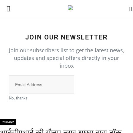
Home
JOIN OUR NEWSLETTER
Join our subscribers list to get the latest news,
राज्य-शहर
updates and special offers directly in your
inbox
All
उत्तर प्रदेश
Subscribe
गुजरात
No, thanks
दिल्ली
राज्य-शहर
राजस्थान
आईसीएआई की गौतम नगर शाखा द्वारा टॉक