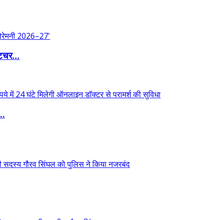
िचर...
..