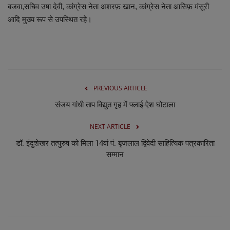
लाइफस्टाइल
बजवा,सचिव उषा देवी, कांग्रेस नेता अशरफ़ खान, कांग्रेस नेता आसिफ़ मंसूरी
आदि मुख्य रूप से उपस्थित रहे।
Our Team
Contact us :
About us
PREVIOUS ARTICLE
संजय गांधी ताप विद्युत गृह में फ्लाई-ऐश घोटाला
Advertise with us
NEXT ARTICLE
E-Paper
डॉ. इंदुशेखर तत्पुरुष को मिला 14वां पं. बृजलाल द्विवेदी साहित्यिक पत्रकारिता
सम्मान