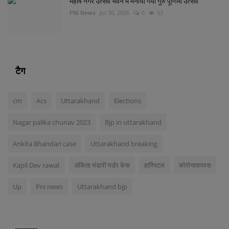
महर्षि नगर उत्सव भवन मे मनाया गया गुरु पूर्णिमा उत्सव
PNI News
Jul 30, 2026
0
53
टैग
cm
Acs
Uttarakhand
Elections
Nagar palika chunav 2023
Bjp in uttarakhand
Ankita Bhandari case
Uttarakhand breaking
Kapil Dev rawat
अंकिता भंडारी मर्डर केस
हास्पिटल
कोरोनावायरस
Up
Pni news
Uttarakhand bjp