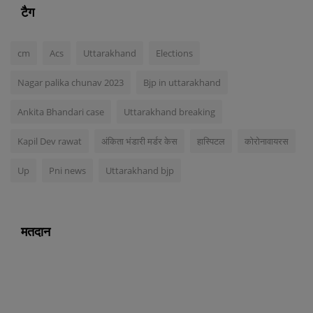
टैग
cm
Acs
Uttarakhand
Elections
Nagar palika chunav 2023
Bjp in uttarakhand
Ankita Bhandari case
Uttarakhand breaking
Kapil Dev rawat
अंकिता भंडारी मर्डर केस
हास्पिटल
कोरोनावायरस
Up
Pni news
Uttarakhand bjp
मतदान