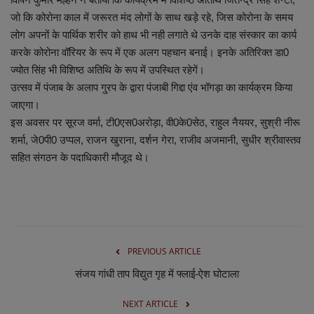
लाइफस्टाइल
जो कि कोरोना काल में जरूरत मंद लोगों के साथ खड़े रहे, जिस कोरोना के समय
लोग अपनों के पार्थिक शरीर को हाथ भी नही लगाते थे उनके दाह संस्कार का कार्य
Our Team
करके कोरोना वॉरियर के रूप में एक अलग पहचान बनाई। इनके अतिरिक्त डा0
ज्योत सिंह भी विशिष्ठ अतिथि के रूप में उपस्थित रहेगें।
Contact us :
उत्सव में पंजाब के अलाप गु्रप के द्वारा पंजाबी गिद्दा एंव भॉगड़ा का कार्यक्रम किया
जाएगा।
About us
इस अवसर पर सूरज वर्मा, टी0एस0अरोड़ा, वी0के0सेठ, राहुल नैययर, सुश्री नीरू
शर्मा, जे0पी0 उप्पल, राजन खुराना, दर्शन गेरा, राजीव अजमानी, सुधीर श्रीवास्तव
Advertise with us
सहित संगठन के पदाधिकारी मौजूद थे।
E-Paper
PREVIOUS ARTICLE
संजय गांधी ताप विद्युत गृह में फ्लाई-ऐश घोटाला
NEXT ARTICLE