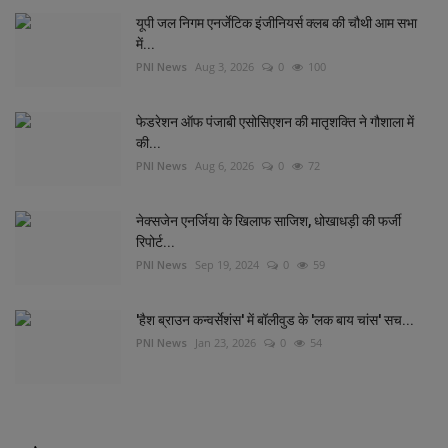
यूपी जल निगम एनर्जेटिक इंजीनियर्स क्लब की चौथी आम सभा
में...
PNI News
Aug 3, 2026
0
100
फेडरेशन ऑफ पंजाबी एसोसिएशन की मातृशक्ति ने गौशाला में
की...
PNI News
Aug 6, 2026
0
72
नेक्सजेन एनर्जिया के खिलाफ साजिश, धोखाधड़ी की फर्जी
रिपोर्ट...
PNI News
Sep 19, 2024
0
59
'हैश ब्राउन कन्वर्सेशंस' में बॉलीवुड के 'लक बाय चांस' सच...
PNI News
Jan 23, 2026
0
54