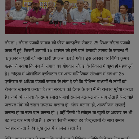
शिक्षा
राष्ट्रीय
नौएडा। नौएडा पंजाबी समाज की प्रेस कान्फ्रेंस सैक्टर-29 स्थित नौएडा पंजाबी
स्वास्थ्य
क्लब में हुई, जिसमें आगामी 16 अप्रैल को होने वाले बैसाखी उत्सव के सम्बन्ध में
पत्रकार बन्धुओं को जानकारी उपलब्ध कराई गयी। इस अवसर पर विपिन कुमार
व्यापार
मल्हन ने बताया कि पंजाबी समाज का योगदान नौएडा के विकास में बहुत ही महत्वपूर्ण
है। नौएडा में औद्यौगिक प्रतिष्ठान एंव अन्य वाणिज्यिक संस्थान में लगभग 25
रोजगार
प्रतिशत से अधिक पंजाबी समाज के लोग है जो कि विभिन्न माध्यमों से लोगों को
रोजगार उपलब्ध कराता है तथा सरकार को टैक्स के रूप में भी राजस्व मुहैया कराता
NEWS
है। कभी भी आपदा के समय हमारा पंजाबी समाज बढ-चढ कर भाग लेता है फिर चाहे
जरूरत मंदो को राशन उपलब्ध कराना हो, लंगर चलाना हो, आक्सीजन सप्लाई
वीडियो
कराना हो या रक्त दान करना हो । वहीं किसी भी त्यौहार या खुशी के अवसर पर भी
बढ चढ कर भाग लेता है । हमारा पंजाबी समाज हर हिन्दुस्तानी के साथ समान
टेक वर्ल्ड
व्यवहार करता है एंव सुख दुख में शामिल रहता है।
विपिन कुमार मल्हन ने बताया कि कार्यक्रम में विशिष्ठ अतिथि जितेन्द्र सिंह शन्टी,