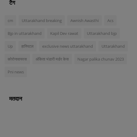
टैग
cm
Uttarakhand breaking
Awnish Awasthi
Acs
Bjp in uttarakhand
Kapil Dev rawat
Uttarakhand bjp
Up
हास्पिटल
exclusive news uttarakhand
Uttarakhand
कोरोनावायरस
अंकिता भंडारी मर्डर केस
Nagar palika chunav 2023
Pni news
मतदान