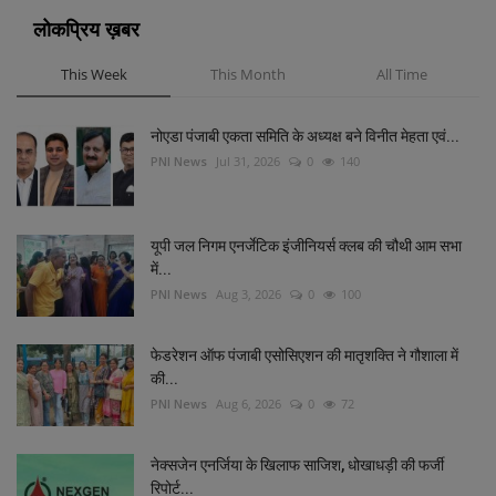
लोकप्रिय ख़बर
This Week
This Month
All Time
नोएडा पंजाबी एकता समिति के अध्यक्ष बने विनीत मेहता एवं...
PNI News
Jul 31, 2026
0
140
यूपी जल निगम एनर्जेटिक इंजीनियर्स क्लब की चौथी आम सभा
में...
PNI News
Aug 3, 2026
0
100
फेडरेशन ऑफ पंजाबी एसोसिएशन की मातृशक्ति ने गौशाला में
की...
PNI News
Aug 6, 2026
0
72
नेक्सजेन एनर्जिया के खिलाफ साजिश, धोखाधड़ी की फर्जी
रिपोर्ट...