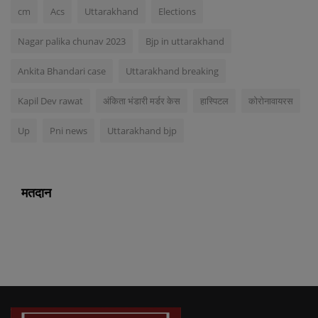
cm
Acs
Uttarakhand
Elections
Nagar palika chunav 2023
Bjp in uttarakhand
Ankita Bhandari case
Uttarakhand breaking
Kapil Dev rawat
अंकिता भंडारी मर्डर केस
हास्पिटल
कोरोनावायरस
Up
Pni news
Uttarakhand bjp
मतदान