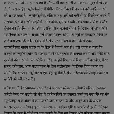
लाइफस्टाइल
कार्यप्रणाली को समझना चाहते है और अभी तक हमारी जानकारी समुद्र में से एक
बूंद के बराबर है। न्यूरोसांइसेस में गंभीर और एकीकृत विचार को प्रोत्साहित करने
Our Team
की आवश्यकता है। न्यूरोसांइसेस, तंत्रिका प्रणाली को नतीजों का विश्लेषण करने में
सहायक होता है। हमें छात्रों में गंभीर कौशल, संचार कौशल विशेषकर लिखने और
Contact us :
बोलने को विकसित करना होगा इसके प्राप्त सूचनाओं का कंपोटेशन विश्लेषण और
प्रयोगिक डिजाइन में क्षमता पूर्ण विकास करना होगा। छात्रों को समझाना होगा कि
About us
उन्हे क्या उपलब्धि हासिल करनी है और यह भी बताना होगा कि मेडिकल
बायोलॉजिस्ट मानव स्वास्थय के क्षेत्र में कितने अह्म है। प्रो पात्रों ने कहा कि
Advertise with us
छात्रों को न्यूरोसांइसेस के ़क्षेत्र में हो रही प्रगति से अवगत करायें और छोटे छोटे
प्रयोगों को करने के लिए प्रेरित करें। उन्होनें शिक्षक से शिक्षक की बातचीत, मेंटर
E-Paper
छात्र प्रोग्राम, अन्य पाठयक्रमो के लिए न्यूरोसांइस वैकल्पिक विषय बनाने पर
अपने विचार रखे। न्यूरोसांइस एक बड़ी चुनौती है और मस्तिष्क को समझने की इस
चुनौती को स्वीकार करें।
मलेशिया की इंटरनेशनल ब्रेन रिसर्च ऑरगनाइजेशन - एशिया पैसफिक रिजनल
कमेटी चेयर प्रो पाइके सी चीह ने प्रतिभागियों का स्वागत करते हुए कहा कि यह मंच
न्यूरोसांइसेस के क्षेत्र में काम करने वाले संगठन के बीच अनुसंधान के अधिक
अवसर प्रदान करेगा। इस कार्यक्रम का उददेश्य एशिया प्रशांत क्षेत्र में तंत्रिका
विज्ञान के क्षेत्र में शोधो का पता लगााने के लिए नए विचारों और प्रेरणा प्राप्त करना