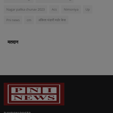
Nagar palika chunav 2023
Acs
Nimoniya
Up
Pni news
cm
अंकिता भंडारी मर्डर केस
मतदान