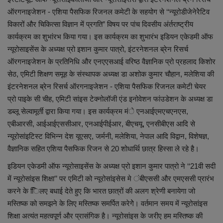
ऑरगनाइजेशन - एशिया पैसफिक रिजनल कमेटी के सहयोग से ‘‘न्यूरोडीजेनेरेेटिव
शिक्षा
विकारों और चिकित्सा विज्ञान में प्रगति” विषय पर पांच दिवसीय अंर्तराष्ट्रीय
कार्यक्रम का शुभांरभ किया गया। इस कार्यक्रम का शुभारंभ इडियन एकेडमी ऑफ
स्वास्थ्य
न्यूरोसाइसेंस के अध्यक्ष प्रो इशान कुमार पात्रो, इंटरनेशनल ब्रेन रिसर्च
ऑरगनाइजेशन के प्रतिनिधि और एनएएसआई वरिष्ठ वैज्ञानिक प्रो प्रहलाद किशोर
राष्ट्रीय
सेठ, एमिटी शिक्षण समूह के संस्थापक अध्यक्ष डा अशोक कुमार चौहान, मलेशिया की
इंटरनेशनल ब्रेन रिसर्च ऑरगनाइजेशन - एशिया पैसफिक रिजनल कमेटी चेयर
व्यापार
प्रो पाइके सी चीह, एमिटी सांइस टेक्नोलॉजी एंड इनोवेशन फांउडेशन के अध्यक्ष डा
डब्लू सेल्वामूर्ती द्वारा किया गया। इस कार्यक्रम मंे एनआईएमएचएनएस,
रोजगार
एबीआरसी, आईआईएससीआर, एनआईपीईआर, बीएचयू, एनसीबीएस आदि से
न्यूरोसांइटिस्ट विभिन्न देश यूएसए, जर्मनी, मलेशिया, नेपाल आदि विद्वान, विशेषज्ञ,
NEWS
वैज्ञानिक सहित एशिया पैसफिक रिजन से 20 शोधार्थि छात्र हिस्सा ले रहे है।
इडियन एकेडमी ऑफ न्यूरोसाइसेंस के अध्यक्ष प्रो इशान कुमार पात्रो ने ‘‘21वी सदी
वीडियो
में न्यूरोसांइस शिक्षा’’ पर एमिटी को न्यूरोसांइसेस मे ंबीएससी और एमएससी प्रारंभ
करने के ििलए बधाई देते हुए कि भारत छात्रों की अलग श्रेणी बनायेगा जो
टेक वर्ल्ड
मस्तिष्क को समझने के लिए मस्तिष्क समर्पित करेगेे। वर्तमान समय में न्यूरोसांइस
शिक्षा अत्यंत महत्वपूर्ण और प्रासंगिक है। न्यूरोसांइस के जरीए हम मस्तिष्क की