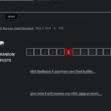
NEWS
थाने के समीप पंचायत भवन को चोरों ने खंगाला, पुलिस के गस्त...
9. Bureau Chief Ghazipur
May 3, 2024
0
276
«
‹
2
3
4
5
6
7
8
›
»
RANDOM
POSTS
एमिटी विश्वविद्यालय में अंडरग्रेजुएट समर रिसर्च फेलोशिप...
आंध्र प्रदेश में सागी रामकृष्णम राजू ट्रॉफी: 2026 का शुभारंभ:...